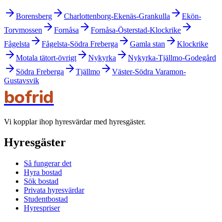
Borensberg
Charlottenborg-Ekenäs-Grankulla
Ekön-
Torvmossen
Fornåsa
Fornåsa-Österstad-Klockrike
Fågelsta
Fågelsta-Södra Freberga
Gamla stan
Klockrike
Motala tätort-övrigt
Nykyrka
Nykyrka-Tjällmo-Godegård
Södra Freberga
Tjällmo
Väster-Södra Varamon-
Gustavsvik
bofrid
Vi kopplar ihop hyresvärdar med hyresgäster.
Hyresgäster
Så fungerar det
Hyra bostad
Sök bostad
Privata hyresvärdar
Studentbostad
Hyrespriser