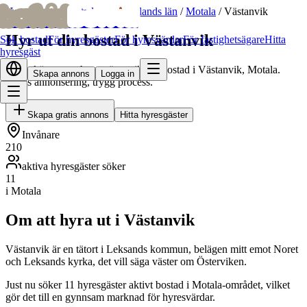
bofrid
bofrid
Hem
/
Hyr ut bostad
/
Östergötlands län
/
Motala
/
Västanvik
Hyr ut din bostad i Västanvik
Sök bostad
För hyresgäster
För hyresvärdar
För fastighetsägare
Hitta
hyresgäst
Hitta skötsamma hyresgäster till din bostad i Västanvik, Motala.
Skapa annons
Logga in
Gratis annonsering, trygg process.
Skapa gratis annons
Hitta hyresgäster
Invånare
210
aktiva hyresgäster söker
11
i Motala
Om att hyra ut i Västanvik
Västanvik är en tätort i Leksands kommun, belägen mitt emot Noret
och Leksands kyrka, det vill säga väster om Österviken.
Just nu söker 11 hyresgäster aktivt bostad i Motala-området, vilket
gör det till en gynnsam marknad för hyresvärdar.