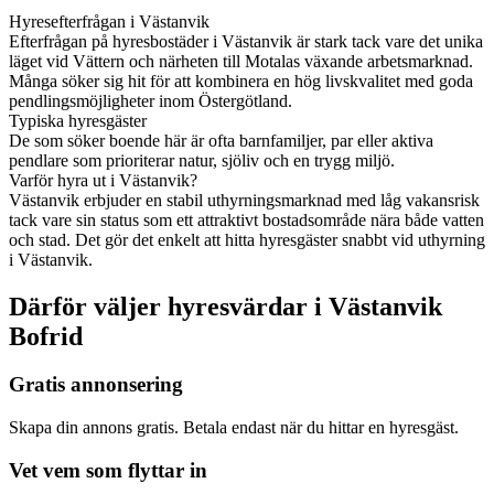
Hyresefterfrågan i Västanvik
Efterfrågan på hyresbostäder i Västanvik är stark tack vare det unika
läget vid Vättern och närheten till Motalas växande arbetsmarknad.
Många söker sig hit för att kombinera en hög livskvalitet med goda
pendlingsmöjligheter inom Östergötland.
Typiska hyresgäster
De som söker boende här är ofta barnfamiljer, par eller aktiva
pendlare som prioriterar natur, sjöliv och en trygg miljö.
Varför hyra ut i Västanvik?
Västanvik erbjuder en stabil uthyrningsmarknad med låg vakansrisk
tack vare sin status som ett attraktivt bostadsområde nära både vatten
och stad. Det gör det enkelt att hitta hyresgäster snabbt vid uthyrning
i Västanvik.
Därför väljer hyresvärdar i Västanvik
Bofrid
Gratis annonsering
Skapa din annons gratis. Betala endast när du hittar en hyresgäst.
Vet vem som flyttar in