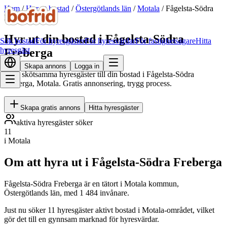
Hem
/
Hyr ut bostad
/
Östergötlands län
/
Motala
/
Fågelsta-Södra
Freberga
Hyr ut din bostad i Fågelsta-Södra
Sök bostad
För hyresgäster
För hyresvärdar
För fastighetsägare
Hitta
hyresgäst
Freberga
Skapa annons
Logga in
Hitta skötsamma hyresgäster till din bostad i Fågelsta-Södra
Freberga, Motala. Gratis annonsering, trygg process.
Skapa gratis annons
Hitta hyresgäster
aktiva hyresgäster söker
11
i Motala
Om att hyra ut i Fågelsta-Södra Freberga
Fågelsta-Södra Freberga är en tätort i Motala kommun,
Östergötlands län, med 1 484 invånare.
Just nu söker 11 hyresgäster aktivt bostad i Motala-området, vilket
gör det till en gynnsam marknad för hyresvärdar.