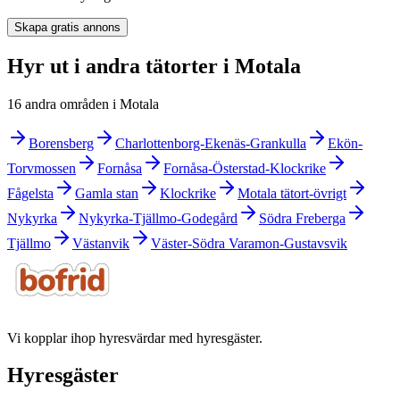
Skapa gratis annons
Hyr ut i andra tätorter i Motala
16 andra områden i Motala
Borensberg
Charlottenborg-Ekenäs-Grankulla
Ekön-
Torvmossen
Fornåsa
Fornåsa-Österstad-Klockrike
Fågelsta
Gamla stan
Klockrike
Motala tätort-övrigt
Nykyrka
Nykyrka-Tjällmo-Godegård
Södra Freberga
Tjällmo
Västanvik
Väster-Södra Varamon-Gustavsvik
Vi kopplar ihop hyresvärdar med hyresgäster.
Hyresgäster