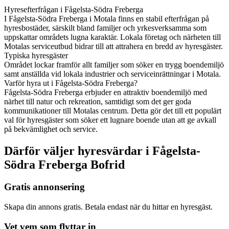
Hyresefterfrågan i Fågelsta-Södra Freberga
I Fågelsta-Södra Freberga i Motala finns en stabil efterfrågan på
hyresbostäder, särskilt bland familjer och yrkesverksamma som
uppskattar områdets lugna karaktär. Lokala företag och närheten till
Motalas serviceutbud bidrar till att attrahera en bredd av hyresgäster.
Typiska hyresgäster
Området lockar framför allt familjer som söker en trygg boendemiljö
samt anställda vid lokala industrier och serviceinrättningar i Motala.
Varför hyra ut i Fågelsta-Södra Freberga?
Fågelsta-Södra Freberga erbjuder en attraktiv boendemiljö med
närhet till natur och rekreation, samtidigt som det ger goda
kommunikationer till Motalas centrum. Detta gör det till ett populärt
val för hyresgäster som söker ett lugnare boende utan att ge avkall
på bekvämlighet och service.
Därför väljer hyresvärdar i Fågelsta-
Södra Freberga Bofrid
Gratis annonsering
Skapa din annons gratis. Betala endast när du hittar en hyresgäst.
Vet vem som flyttar in