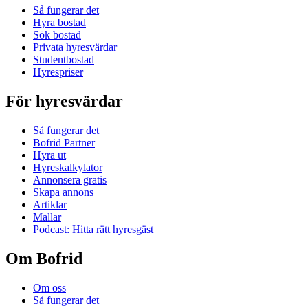
Så fungerar det
Hyra bostad
Sök bostad
Privata hyresvärdar
Studentbostad
Hyrespriser
För hyresvärdar
Så fungerar det
Bofrid Partner
Hyra ut
Hyreskalkylator
Annonsera gratis
Skapa annons
Artiklar
Mallar
Podcast: Hitta rätt hyresgäst
Om Bofrid
Om oss
Så fungerar det