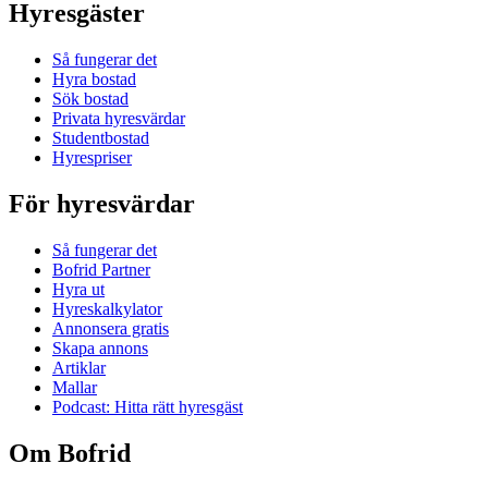
Hyresgäster
Så fungerar det
Hyra bostad
Sök bostad
Privata hyresvärdar
Studentbostad
Hyrespriser
För hyresvärdar
Så fungerar det
Bofrid Partner
Hyra ut
Hyreskalkylator
Annonsera gratis
Skapa annons
Artiklar
Mallar
Podcast: Hitta rätt hyresgäst
Om Bofrid