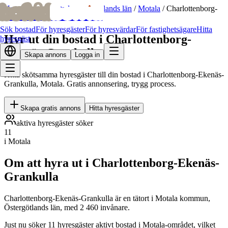
bofrid
bofrid
Hem
/
Hyr ut bostad
/
Östergötlands län
/
Motala
/
Charlottenborg-
Ekenäs-Grankulla
Sök bostad
För hyresgäster
För hyresvärdar
För fastighetsägare
Hitta
Hyr ut din bostad i Charlottenborg-
hyresgäst
Ekenäs-Grankulla
Skapa annons
Logga in
Hitta skötsamma hyresgäster till din bostad i Charlottenborg-Ekenäs-
Grankulla, Motala. Gratis annonsering, trygg process.
Skapa gratis annons
Hitta hyresgäster
aktiva hyresgäster söker
11
i Motala
Om att hyra ut i Charlottenborg-Ekenäs-
Grankulla
Charlottenborg-Ekenäs-Grankulla är en tätort i Motala kommun,
Östergötlands län, med 2 460 invånare.
Just nu söker 11 hyresgäster aktivt bostad i Motala-området, vilket