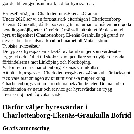
gör det till en gynnsam marknad för hyresvärdar.
Hyresefterfrågan i Charlottenborg-Ekenäs-Grankulla
Under 2026 ser vi en fortsatt stark efterfrågan i Charlottenborg-
Ekenäs-Grankulla, då fler söker sig till naturnära områden med goda
pendlingsmöjligheter. Området är särskilt attraktivt för de som vill
hyra ut lägenhet i Charlottenborg-Ekenäs-Grankulla på grund av
dess stabila bostadsmarknad och närhet till Motala ström.
Typiska hyresgäster
De typiska hyresgästerna består av barnfamiljer som värdesätter
trygghet och närhet till skolor, samt pendlare som nyttjar de goda
förbindelserna mot Linköping och Norrköping.
Varför hyra ut i Charlottenborg-Ekenäs-Grankulla?
Att hitta hyresgäster i Charlottenborg-Ekenäs-Grankulla är tacksamt
tack vare blandningen av kulturhistoriska miljöer kring
Charlottenborgs slott och moderna bekvämligheter. Denna unika
kombination av natur och service ger hyresvärdar en trygg
investering med låg vakansrisk.
Därför väljer hyresvärdar i
Charlottenborg-Ekenäs-Grankulla Bofrid
Gratis annonsering