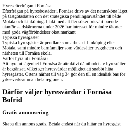
Hyresefterfrågan i Fornåsa
Efterfrågan på hyresbostäder i Fornåsa drivs av det natursköna läget
på Östgötaslätten och det strategiska pendlingsavståndet till både
Motala och Linköping. I takt med att fler söker prisvärt boende
utanför stadskärnorna under 2026 har intresset för mindre tätorter
med goda vägförbindelser ökat markant.
Typiska hyresgäster
Typiska hyresgäster är pendlare som arbetar i Linköping eller
Motala, samt mindre barnfamiljer som värdesätter tryggheten och
närheten till Fornåsa skola.
Varför hyra ut i Fornåsa?
Att hyra ut lägenhet i Fornåsa är attraktivt då utbudet av hyresrätter
är begränsat, vilket ger hyresvärdar möjlighet att snabbt hitta
hyresgäster. Ortens närhet till väg 34 gör den till en idealisk bas för
yrkesverksamma i hela regionen.
Därför väljer hyresvärdar i Fornåsa
Bofrid
Gratis annonsering
Skapa din annons gratis. Betala endast när du hittar en hyresgäst.