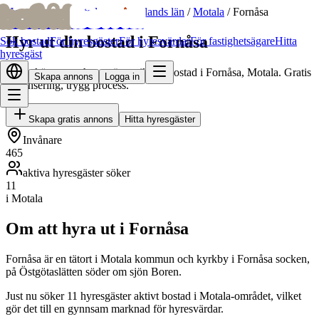
bofrid
bofrid
Hem
/
Hyr ut bostad
/
Östergötlands län
/
Motala
/
Fornåsa
Hyr ut din bostad i Fornåsa
Sök bostad
För hyresgäster
För hyresvärdar
För fastighetsägare
Hitta
hyresgäst
Hitta skötsamma hyresgäster till din bostad i Fornåsa, Motala. Gratis
Skapa annons
Logga in
annonsering, trygg process.
Skapa gratis annons
Hitta hyresgäster
Invånare
465
aktiva hyresgäster söker
11
i Motala
Om att hyra ut i Fornåsa
Fornåsa är en tätort i Motala kommun och kyrkby i Fornåsa socken,
på Östgötaslätten söder om sjön Boren.
Just nu söker 11 hyresgäster aktivt bostad i Motala-området, vilket
gör det till en gynnsam marknad för hyresvärdar.