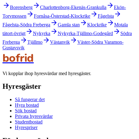
Borensberg
Charlottenborg-Ekenäs-Grankulla
Ekön-
Torvmossen
Fornåsa-Österstad-Klockrike
Fågelsta
Fågelsta-Södra Freberga
Gamla stan
Klockrike
Motala
tätort-övrigt
Nykyrka
Nykyrka-Tjällmo-Godegård
Södra
Freberga
Tjällmo
Västanvik
Väster-Södra Varamon-
Gustavsvik
bofrid
Vi kopplar ihop hyresvärdar med hyresgäster.
Hyresgäster
Så fungerar det
Hyra bostad
Sök bostad
Privata hyresvärdar
Studentbostad
Hyrespriser