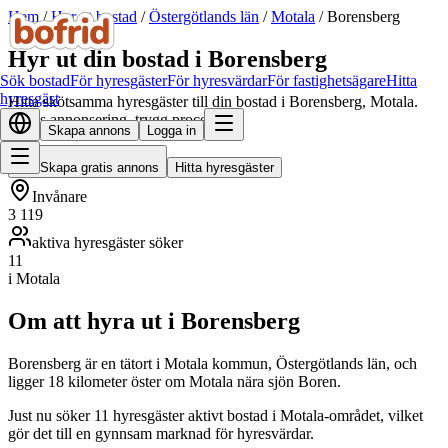
Hem
/
Hyr ut bostad
/
Östergötlands län
/
Motala
/
Borensberg
Hyr ut din bostad i Borensberg
Sök bostad
För hyresgäster
För hyresvärdar
För fastighetsägare
Hitta
hyresgäst
Hitta skötsamma hyresgäster till din bostad i Borensberg, Motala.
Gratis annonsering, trygg process.
Skapa annons
Logga in
Skapa gratis annons
Hitta hyresgäster
Invånare
3 119
aktiva hyresgäster söker
11
i Motala
Om att hyra ut i Borensberg
Borensberg är en tätort i Motala kommun, Östergötlands län, och
ligger 18 kilometer öster om Motala nära sjön Boren.
Just nu söker 11 hyresgäster aktivt bostad i Motala-området, vilket
gör det till en gynnsam marknad för hyresvärdar.