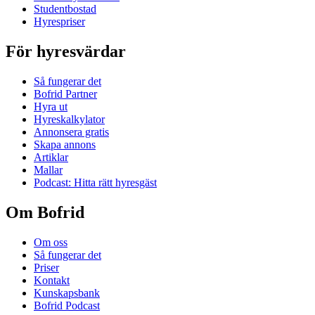
Studentbostad
Hyrespriser
För hyresvärdar
Så fungerar det
Bofrid Partner
Hyra ut
Hyreskalkylator
Annonsera gratis
Skapa annons
Artiklar
Mallar
Podcast: Hitta rätt hyresgäst
Om Bofrid
Om oss
Så fungerar det
Priser
Kontakt
Kunskapsbank
Bofrid Podcast