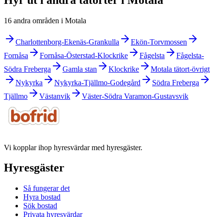
16 andra områden i Motala
Charlottenborg-Ekenäs-Grankulla
Ekön-Torvmossen
Fornåsa
Fornåsa-Österstad-Klockrike
Fågelsta
Fågelsta-
Södra Freberga
Gamla stan
Klockrike
Motala tätort-övrigt
Nykyrka
Nykyrka-Tjällmo-Godegård
Södra Freberga
Tjällmo
Västanvik
Väster-Södra Varamon-Gustavsvik
Vi kopplar ihop hyresvärdar med hyresgäster.
Hyresgäster
Så fungerar det
Hyra bostad
Sök bostad
Privata hyresvärdar