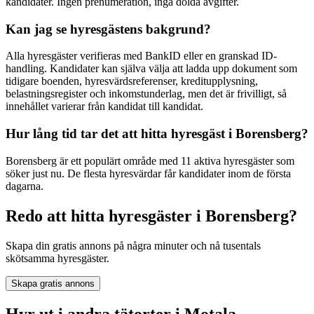
kandidater. Ingen prenumeration, inga dolda avgifter.
Kan jag se hyresgästens bakgrund?
Alla hyresgäster verifieras med BankID eller en granskad ID-
handling. Kandidater kan själva välja att ladda upp dokument som
tidigare boenden, hyresvärdsreferenser, kreditupplysning,
belastningsregister och inkomstunderlag, men det är frivilligt, så
innehållet varierar från kandidat till kandidat.
Hur lång tid tar det att hitta hyresgäst i Borensberg?
Borensberg är ett populärt område med 11 aktiva hyresgäster som
söker just nu. De flesta hyresvärdar får kandidater inom de första
dagarna.
Redo att hitta hyresgäster i Borensberg?
Skapa din gratis annons på några minuter och nå tusentals
skötsamma hyresgäster.
Skapa gratis annons
Hyr ut i andra tätorter i Motala