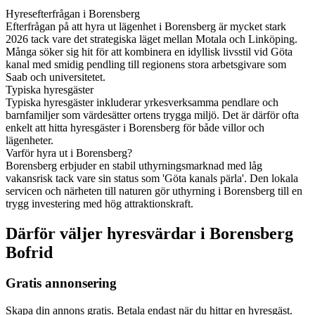
Hyresefterfrågan i Borensberg
Efterfrågan på att hyra ut lägenhet i Borensberg är mycket stark
2026 tack vare det strategiska läget mellan Motala och Linköping.
Många söker sig hit för att kombinera en idyllisk livsstil vid Göta
kanal med smidig pendling till regionens stora arbetsgivare som
Saab och universitetet.
Typiska hyresgäster
Typiska hyresgäster inkluderar yrkesverksamma pendlare och
barnfamiljer som värdesätter ortens trygga miljö. Det är därför ofta
enkelt att hitta hyresgäster i Borensberg för både villor och
lägenheter.
Varför hyra ut i Borensberg?
Borensberg erbjuder en stabil uthyrningsmarknad med låg
vakansrisk tack vare sin status som 'Göta kanals pärla'. Den lokala
servicen och närheten till naturen gör uthyrning i Borensberg till en
trygg investering med hög attraktionskraft.
Därför väljer hyresvärdar i Borensberg
Bofrid
Gratis annonsering
Skapa din annons gratis. Betala endast när du hittar en hyresgäst.