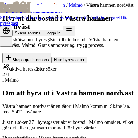
bofrid
bofrid
Hem
/
Hyr ut bostad
/
Skåne län
/
Malmö
/
Västra hamnen nordväst
Hyr ut din bostad i Västra hamnen
Sök bostad
För hyresgäster
För hyresvärdar
För fastighetsägare
Hitta
hyresgäst
nordväst
Skapa annons
Logga in
Hitta skötsamma hyresgäster till din bostad i Västra hamnen
nordväst, Malmö. Gratis annonsering, trygg process.
Skapa gratis annons
Hitta hyresgäster
aktiva hyresgäster söker
271
i Malmö
Om att hyra ut i Västra hamnen nordväst
Västra hamnen nordväst är en tätort i Malmö kommun, Skåne län,
med 5 471 invånare.
Just nu söker 271 hyresgäster aktivt bostad i Malmö-området, vilket
gör det till en gynnsam marknad för hyresvärdar.