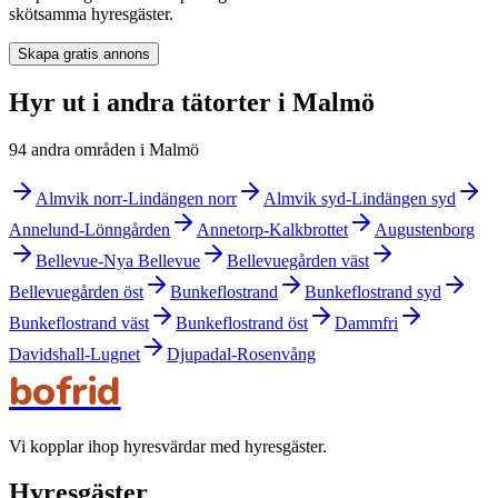
skötsamma hyresgäster.
Skapa gratis annons
Hyr ut i andra tätorter i Malmö
94 andra områden i Malmö
Almvik norr-Lindängen norr
Almvik syd-Lindängen syd
Annelund-Lönngården
Annetorp-Kalkbrottet
Augustenborg
Bellevue-Nya Bellevue
Bellevuegården väst
Bellevuegården öst
Bunkeflostrand
Bunkeflostrand syd
Bunkeflostrand väst
Bunkeflostrand öst
Dammfri
Davidshall-Lugnet
Djupadal-Rosenvång
bofrid
Vi kopplar ihop hyresvärdar med hyresgäster.
Hyresgäster