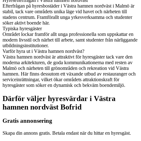
Hyresefterfrågan i Västra hamnen nordväst
Efterfrågan på hyresbostäder i Västra hamnen nordväst i Malmö är
stabil, tack vare områdets unika läge vid havet och närheten till
stadens centrum. Framförallt unga yrkesverksamma och studenter
söker aktivt boende här.
Typiska hyresgäster
Området lockar framför allt unga professionella som uppskattar en
modern livsstil och närhet till arbete, samt studenter från närliggande
utbildningsinstitutioner.
Varför hyra ut i Västra hamnen nordväst?
Västra hamnen nordväst är attraktivt för hyresgäster tack vare den
moderna arkitekturen, de goda kommunikationerna med resten av
Malmö och närheten till grönområden och rekreation vid Västra
hamnen. Här finns dessutom ett växande utbud av restauranger och
serviceinrättningar, vilket ökar områdets attraktionskraft för
hyresgäster som söker en dynamisk och bekväm boendemiljö.
Därför väljer hyresvärdar i Västra
hamnen nordväst Bofrid
Gratis annonsering
Skapa din annons gratis. Betala endast när du hittar en hyresgäst.