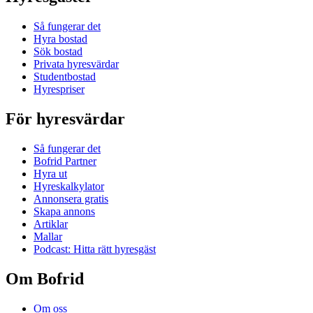
Så fungerar det
Hyra bostad
Sök bostad
Privata hyresvärdar
Studentbostad
Hyrespriser
För hyresvärdar
Så fungerar det
Bofrid Partner
Hyra ut
Hyreskalkylator
Annonsera gratis
Skapa annons
Artiklar
Mallar
Podcast: Hitta rätt hyresgäst
Om Bofrid
Om oss