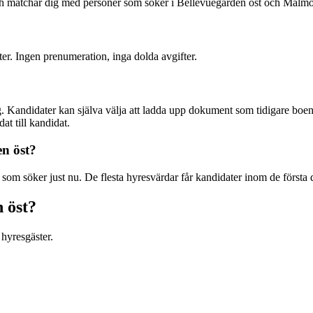
och matchar dig med personer som söker i Bellevuegården öst och Malm
ter. Ingen prenumeration, inga dolda avgifter.
. Kandidater kan själva välja att ladda upp dokument som tidigare boend
at till kandidat.
en öst?
som söker just nu. De flesta hyresvärdar får kandidater inom de första 
n öst?
hyresgäster.