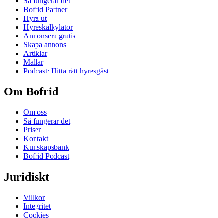
Så fungerar det
Bofrid Partner
Hyra ut
Hyreskalkylator
Annonsera gratis
Skapa annons
Artiklar
Mallar
Podcast: Hitta rätt hyresgäst
Om Bofrid
Om oss
Så fungerar det
Priser
Kontakt
Kunskapsbank
Bofrid Podcast
Juridiskt
Villkor
Integritet
Cookies