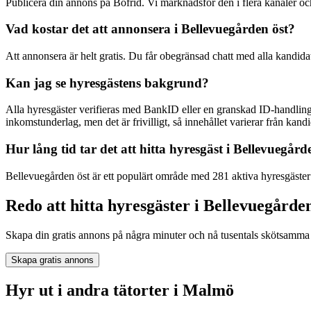
Publicera din annons på Bofrid. Vi marknadsför den i flera kanaler 
Vad kostar det att annonsera i Bellevuegården öst?
Att annonsera är helt gratis. Du får obegränsad chatt med alla kandida
Kan jag se hyresgästens bakgrund?
Alla hyresgäster verifieras med BankID eller en granskad ID-handling
inkomstunderlag, men det är frivilligt, så innehållet varierar från kandid
Hur lång tid tar det att hitta hyresgäst i Bellevuegård
Bellevuegården öst är ett populärt område med 281 aktiva hyresgäster 
Redo att hitta hyresgäster i Bellevuegårde
Skapa din gratis annons på några minuter och nå tusentals skötsamma 
Skapa gratis annons
Hyr ut i andra tätorter i Malmö