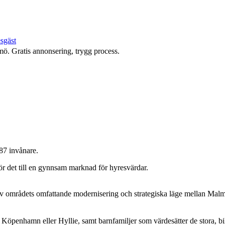
esgäst
mö. Gratis annonsering, trygg process.
87 invånare.
ör det till en gynnsam marknad för hyresvärdar.
av områdets omfattande modernisering och strategiska läge mellan Malm
Köpenhamn eller Hyllie, samt barnfamiljer som värdesätter de stora, bi