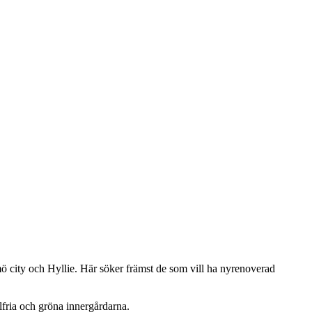
ö city och Hyllie. Här söker främst de som vill ha nyrenoverad
lfria och gröna innergårdarna.