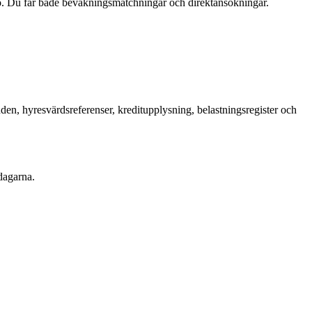
ö. Du får både bevakningsmatchningar och direktansökningar.
en, hyresvärdsreferenser, kreditupplysning, belastningsregister och
dagarna.