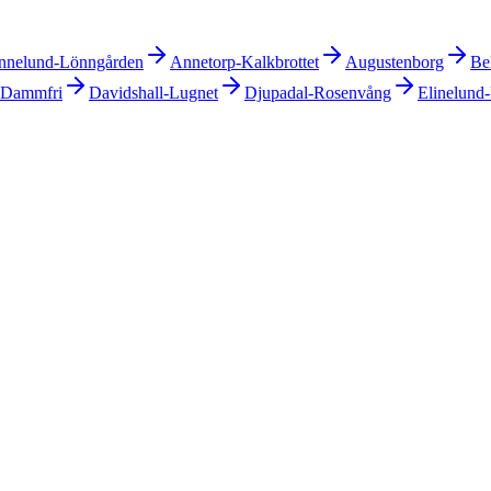
nnelund-Lönngården
Annetorp-Kalkbrottet
Augustenborg
Be
Dammfri
Davidshall-Lugnet
Djupadal-Rosenvång
Elinelund