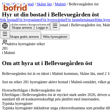
Hem
/
Hyr ut bostad
/
Skåne län
/
Malmö
/
Bellevuegården öst
Hyr ut din bostad i Bellevuegården öst
Sök bostad
För hyresgäster
För hyresvärdar
För fastighetsägare
Hitta hyr
Hitta skötsamma hyresgäster till din bostad i Bellevuegården öst, Mal
Skapa annons
Logga in
Skapa gratis annons
Hitta hyresgäster
aktiva hyresgäster söker
281
i Malmö
Om att hyra ut i Bellevuegården öst
Bellevuegården öst är en tätort i Malmö kommun, Skåne län, med 2 1
Just nu söker 281 hyresgäster aktivt bostad i Malmö-området, vilket g
Hyresefterfrågan i Bellevuegården öst
Efterfrågan i Bellevuegården öst är mycket stark under 2026, driven 
standard till ett konkurrenskraftigt pris jämfört med innerstaden.
Typiska hyresgäster
Typiska hyresgäster inkluderar unga yrkesverksamma som pendlar till 