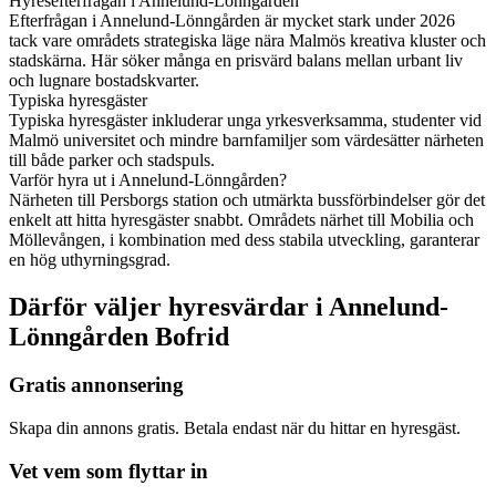
Hyresefterfrågan i Annelund-Lönngården
Efterfrågan i Annelund-Lönngården är mycket stark under 2026
tack vare områdets strategiska läge nära Malmös kreativa kluster och
stadskärna. Här söker många en prisvärd balans mellan urbant liv
och lugnare bostadskvarter.
Typiska hyresgäster
Typiska hyresgäster inkluderar unga yrkesverksamma, studenter vid
Malmö universitet och mindre barnfamiljer som värdesätter närheten
till både parker och stadspuls.
Varför hyra ut i Annelund-Lönngården?
Närheten till Persborgs station och utmärkta bussförbindelser gör det
enkelt att hitta hyresgäster snabbt. Områdets närhet till Mobilia och
Möllevången, i kombination med dess stabila utveckling, garanterar
en hög uthyrningsgrad.
Därför väljer hyresvärdar i Annelund-
Lönngården Bofrid
Gratis annonsering
Skapa din annons gratis. Betala endast när du hittar en hyresgäst.
Vet vem som flyttar in