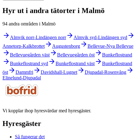
Hyr ut i andra tätorter i Malmö
94 andra områden i Malmö
Almvik norr-Lindängen norr
Almvik syd-Lindängen syd
Annetorp-Kalkbrottet
Augustenborg
Bellevue-Nya Bellevue
Bellevuegården väst
Bellevuegården öst
Bunkeflostrand
Bunkeflostrand syd
Bunkeflostrand väst
Bunkeflostrand
öst
Dammfri
Davidshall-Lugnet
Djupadal-Rosenvång
Elinelund-Djupadal
Vi kopplar ihop hyresvärdar med hyresgäster.
Hyresgäster
Så fungerar det