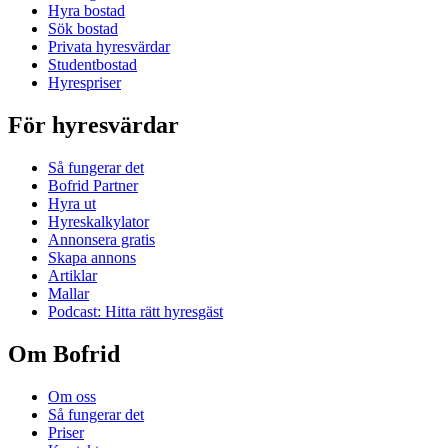
Hyra bostad
Sök bostad
Privata hyresvärdar
Studentbostad
Hyrespriser
För hyresvärdar
Så fungerar det
Bofrid Partner
Hyra ut
Hyreskalkylator
Annonsera gratis
Skapa annons
Artiklar
Mallar
Podcast: Hitta rätt hyresgäst
Om Bofrid
Om oss
Så fungerar det
Priser