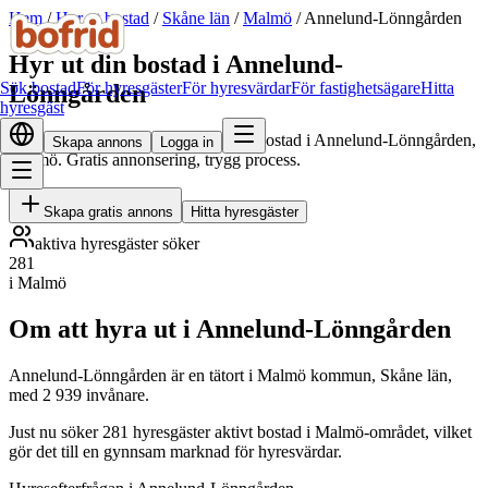
Hem
/
Hyr ut bostad
/
Skåne län
/
Malmö
/
Annelund-Lönngården
Hyr ut din bostad i Annelund-
Sök bostad
För hyresgäster
För hyresvärdar
För fastighetsägare
Hitta
Lönngården
hyresgäst
Hitta skötsamma hyresgäster till din bostad i Annelund-Lönngården,
Skapa annons
Logga in
Malmö. Gratis annonsering, trygg process.
Skapa gratis annons
Hitta hyresgäster
aktiva hyresgäster söker
281
i Malmö
Om att hyra ut i Annelund-Lönngården
Annelund-Lönngården är en tätort i Malmö kommun, Skåne län,
med 2 939 invånare.
Just nu söker 281 hyresgäster aktivt bostad i Malmö-området, vilket
gör det till en gynnsam marknad för hyresvärdar.