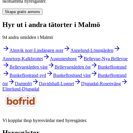
skötsamma hyresgäster.
Skapa gratis annons
Hyr ut i andra tätorter i Malmö
94 andra områden i Malmö
Almvik norr-Lindängen norr
Annelund-Lönngården
Annetorp-Kalkbrottet
Augustenborg
Bellevue-Nya Bellevue
Bellevuegården väst
Bellevuegården öst
Bunkeflostrand
Bunkeflostrand syd
Bunkeflostrand väst
Bunkeflostrand
öst
Dammfri
Davidshall-Lugnet
Djupadal-Rosenvång
Elinelund-Djupadal
Vi kopplar ihop hyresvärdar med hyresgäster.
Hyresgäster