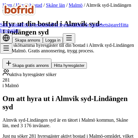
Hem
/
Hyr ut bostad
/
Skåne län
/
Malmö
/
Almvik syd-Lindängen
syd
Hyr ut din bostad i Almvik syd-
Sök bostad
För hyresgäster
För hyresvärdar
För fastighetsägare
Hitta
hyresgäst
Lindängen syd
Skapa annons
Logga in
Hitta skötsamma hyresgäster till din bostad i Almvik syd-Lindängen
syd, Malmö. Gratis annonsering, trygg process.
Skapa gratis annons
Hitta hyresgäster
aktiva hyresgäster söker
281
i Malmö
Om att hyra ut i Almvik syd-Lindängen
syd
Almvik syd-Lindängen syd är en tätort i Malmö kommun, Skåne
län, med 3 176 invånare.
Just nu söker 281 hyresgäster aktivt bostad i Malmö-området, vilket