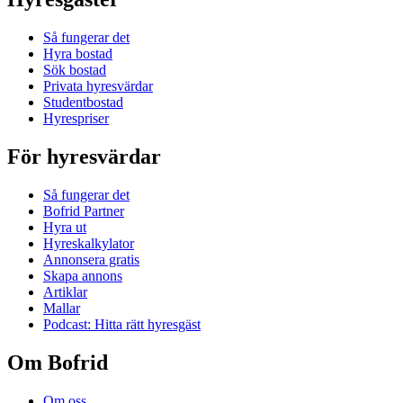
Så fungerar det
Hyra bostad
Sök bostad
Privata hyresvärdar
Studentbostad
Hyrespriser
För hyresvärdar
Så fungerar det
Bofrid Partner
Hyra ut
Hyreskalkylator
Annonsera gratis
Skapa annons
Artiklar
Mallar
Podcast: Hitta rätt hyresgäst
Om Bofrid
Om oss