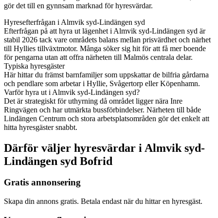
gör det till en gynnsam marknad för hyresvärdar.
Hyresefterfrågan i Almvik syd-Lindängen syd
Efterfrågan på att hyra ut lägenhet i Almvik syd-Lindängen syd är
stabil 2026 tack vare områdets balans mellan prisvärdhet och närhet
till Hyllies tillväxtmotor. Många söker sig hit för att få mer boende
för pengarna utan att offra närheten till Malmös centrala delar.
Typiska hyresgäster
Här hittar du främst barnfamiljer som uppskattar de bilfria gårdarna
och pendlare som arbetar i Hyllie, Svågertorp eller Köpenhamn.
Varför hyra ut i Almvik syd-Lindängen syd?
Det är strategiskt för uthyrning då området ligger nära Inre
Ringvägen och har utmärkta bussförbindelser. Närheten till både
Lindängen Centrum och stora arbetsplatsområden gör det enkelt att
hitta hyresgäster snabbt.
Därför väljer hyresvärdar i Almvik syd-
Lindängen syd Bofrid
Gratis annonsering
Skapa din annons gratis. Betala endast när du hittar en hyresgäst.