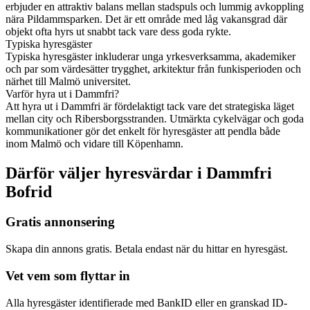
erbjuder en attraktiv balans mellan stadspuls och lummig avkoppling
nära Pildammsparken. Det är ett område med låg vakansgrad där
objekt ofta hyrs ut snabbt tack vare dess goda rykte.
Typiska hyresgäster
Typiska hyresgäster inkluderar unga yrkesverksamma, akademiker
och par som värdesätter trygghet, arkitektur från funkisperioden och
närhet till Malmö universitet.
Varför hyra ut i Dammfri?
Att hyra ut i Dammfri är fördelaktigt tack vare det strategiska läget
mellan city och Ribersborgsstranden. Utmärkta cykelvägar och goda
kommunikationer gör det enkelt för hyresgäster att pendla både
inom Malmö och vidare till Köpenhamn.
Därför väljer hyresvärdar i Dammfri
Bofrid
Gratis annonsering
Skapa din annons gratis. Betala endast när du hittar en hyresgäst.
Vet vem som flyttar in
Alla hyresgäster identifierade med BankID eller en granskad ID-