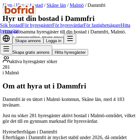
Hem
/
Hyr ut bostad
/
Skåne län
/
Malmö
/
Dammfri
Hyr ut din bostad i Dammfri
Sök bostad
För hyresgäster
För hyresvärdar
För fastighetsägare
Hitta
hyresgäst
Hitta skötsamma hyresgäster till din bostad i Dammfri, Malmö.
Gratis annonsering, trygg process.
Skapa annons
Logga in
Skapa gratis annons
Hitta hyresgäster
aktiva hyresgäster söker
281
i Malmö
Om att hyra ut i Dammfri
Dammfri är en tätort i Malmö kommun, Skåne län, med 4 183
invånare.
Just nu söker 281 hyresgäster aktivt bostad i Malmö-området, vilket
gör det till en gynnsam marknad för hyresvärdar.
Hyresefterfrågan i Dammfri
Efterfrågan i Dammfri är mycket stabil under 2026, då området