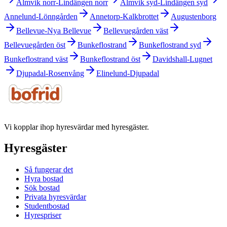
Almvik norr-Lindängen norr
Almvik syd-Lindängen syd
Annelund-Lönngården
Annetorp-Kalkbrottet
Augustenborg
Bellevue-Nya Bellevue
Bellevuegården väst
Bellevuegården öst
Bunkeflostrand
Bunkeflostrand syd
Bunkeflostrand väst
Bunkeflostrand öst
Davidshall-Lugnet
Djupadal-Rosenvång
Elinelund-Djupadal
Vi kopplar ihop hyresvärdar med hyresgäster.
Hyresgäster
Så fungerar det
Hyra bostad
Sök bostad
Privata hyresvärdar
Studentbostad
Hyrespriser