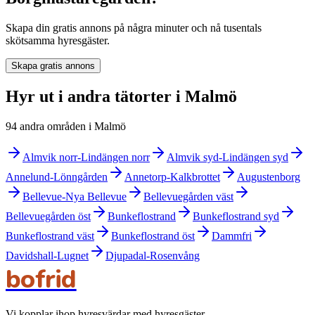
Skapa din gratis annons på några minuter och nå tusentals
skötsamma hyresgäster.
Skapa gratis annons
Hyr ut i andra tätorter i Malmö
94 andra områden i Malmö
Almvik norr-Lindängen norr
Almvik syd-Lindängen syd
Annelund-Lönngården
Annetorp-Kalkbrottet
Augustenborg
Bellevue-Nya Bellevue
Bellevuegården väst
Bellevuegården öst
Bunkeflostrand
Bunkeflostrand syd
Bunkeflostrand väst
Bunkeflostrand öst
Dammfri
Davidshall-Lugnet
Djupadal-Rosenvång
bofrid
Vi kopplar ihop hyresvärdar med hyresgäster.