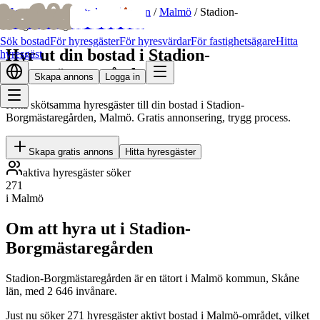
bofrid
bofrid
Hem
/
Hyr ut bostad
/
Skåne län
/
Malmö
/
Stadion-
Borgmästaregården
Sök bostad
För hyresgäster
För hyresvärdar
För fastighetsägare
Hitta
Hyr ut din bostad i Stadion-
hyresgäst
Borgmästaregården
Skapa annons
Logga in
Hitta skötsamma hyresgäster till din bostad i Stadion-
Borgmästaregården, Malmö. Gratis annonsering, trygg process.
Skapa gratis annons
Hitta hyresgäster
aktiva hyresgäster söker
271
i Malmö
Om att hyra ut i Stadion-
Borgmästaregården
Stadion-Borgmästaregården är en tätort i Malmö kommun, Skåne
län, med 2 646 invånare.
Just nu söker 271 hyresgäster aktivt bostad i Malmö-området, vilket