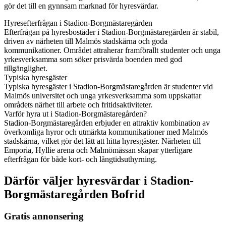
gör det till en gynnsam marknad för hyresvärdar.
Hyresefterfrågan i Stadion-Borgmästaregården
Efterfrågan på hyresbostäder i Stadion-Borgmästaregården är stabil,
driven av närheten till Malmös stadskärna och goda
kommunikationer. Området attraherar framförallt studenter och unga
yrkesverksamma som söker prisvärda boenden med god
tillgänglighet.
Typiska hyresgäster
Typiska hyresgäster i Stadion-Borgmästaregården är studenter vid
Malmös universitet och unga yrkesverksamma som uppskattar
områdets närhet till arbete och fritidsaktiviteter.
Varför hyra ut i Stadion-Borgmästaregården?
Stadion-Borgmästaregården erbjuder en attraktiv kombination av
överkomliga hyror och utmärkta kommunikationer med Malmös
stadskärna, vilket gör det lätt att hitta hyresgäster. Närheten till
Emporia, Hyllie arena och Malmömässan skapar ytterligare
efterfrågan för både kort- och långtidsuthyrning.
Därför väljer hyresvärdar i Stadion-
Borgmästaregården Bofrid
Gratis annonsering