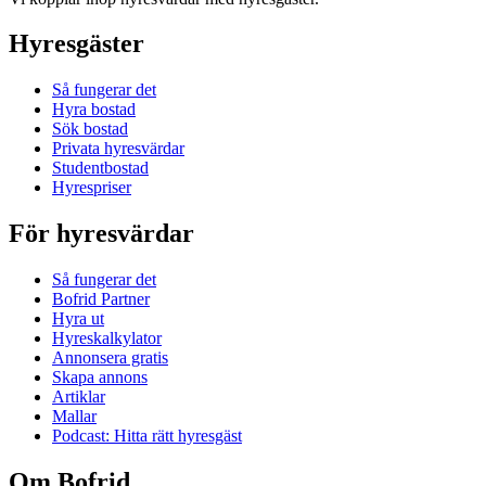
Hyresgäster
Så fungerar det
Hyra bostad
Sök bostad
Privata hyresvärdar
Studentbostad
Hyrespriser
För hyresvärdar
Så fungerar det
Bofrid Partner
Hyra ut
Hyreskalkylator
Annonsera gratis
Skapa annons
Artiklar
Mallar
Podcast: Hitta rätt hyresgäst
Om Bofrid