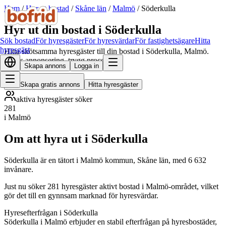
Hem
/
Hyr ut bostad
/
Skåne län
/
Malmö
/
Söderkulla
Hyr ut din bostad i Söderkulla
Sök bostad
För hyresgäster
För hyresvärdar
För fastighetsägare
Hitta
hyresgäst
Hitta skötsamma hyresgäster till din bostad i Söderkulla, Malmö.
Gratis annonsering, trygg process.
Skapa annons
Logga in
Skapa gratis annons
Hitta hyresgäster
aktiva hyresgäster söker
281
i Malmö
Om att hyra ut i Söderkulla
Söderkulla är en tätort i Malmö kommun, Skåne län, med 6 632
invånare.
Just nu söker 281 hyresgäster aktivt bostad i Malmö-området, vilket
gör det till en gynnsam marknad för hyresvärdar.
Hyresefterfrågan i Söderkulla
Söderkulla i Malmö erbjuder en stabil efterfrågan på hyresbostäder,