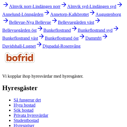
Almvik norr-Lindängen norr
Almvik syd-Lindängen syd
Annelund-Lönngården
Annetorp-Kalkbrottet
Augustenborg
Bellevue-Nya Bellevue
Bellevuegården väst
Bellevuegården öst
Bunkeflostrand
Bunkeflostrand syd
Bunkeflostrand väst
Bunkeflostrand öst
Dammfri
Davidshall-Lugnet
Djupadal-Rosenvång
Vi kopplar ihop hyresvärdar med hyresgäster.
Hyresgäster
Så fungerar det
Hyra bostad
Sök bostad
Privata hyresvärdar
Studentbostad
Hyrespriser