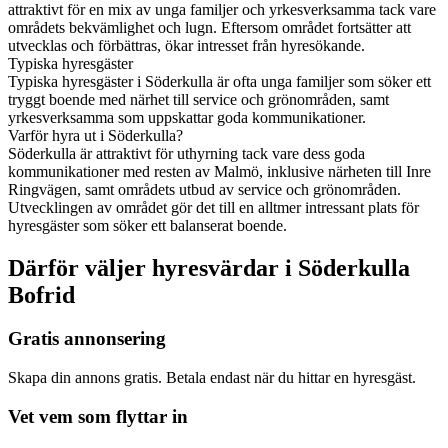
attraktivt för en mix av unga familjer och yrkesverksamma tack vare
områdets bekvämlighet och lugn. Eftersom området fortsätter att
utvecklas och förbättras, ökar intresset från hyresökande.
Typiska hyresgäster
Typiska hyresgäster i Söderkulla är ofta unga familjer som söker ett
tryggt boende med närhet till service och grönområden, samt
yrkesverksamma som uppskattar goda kommunikationer.
Varför hyra ut i Söderkulla?
Söderkulla är attraktivt för uthyrning tack vare dess goda
kommunikationer med resten av Malmö, inklusive närheten till Inre
Ringvägen, samt områdets utbud av service och grönområden.
Utvecklingen av området gör det till en alltmer intressant plats för
hyresgäster som söker ett balanserat boende.
Därför väljer hyresvärdar i Söderkulla
Bofrid
Gratis annonsering
Skapa din annons gratis. Betala endast när du hittar en hyresgäst.
Vet vem som flyttar in