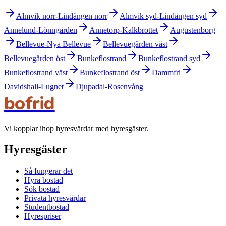
Almvik norr-Lindängen norr
Almvik syd-Lindängen syd
Annelund-Lönngården
Annetorp-Kalkbrottet
Augustenborg
Bellevue-Nya Bellevue
Bellevuegården väst
Bellevuegården öst
Bunkeflostrand
Bunkeflostrand syd
Bunkeflostrand väst
Bunkeflostrand öst
Dammfri
Davidshall-Lugnet
Djupadal-Rosenvång
bofrid
Vi kopplar ihop hyresvärdar med hyresgäster.
Hyresgäster
Så fungerar det
Hyra bostad
Sök bostad
Privata hyresvärdar
Studentbostad
Hyrespriser