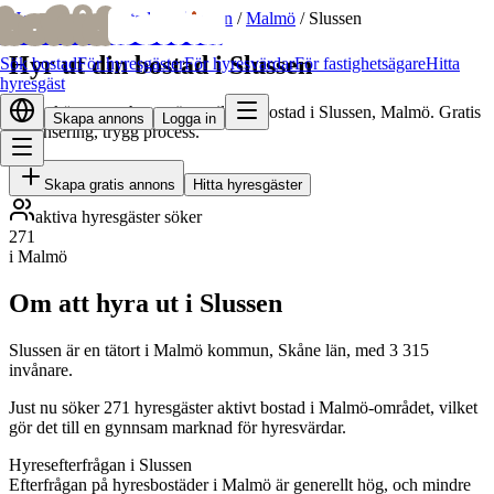
bofrid
bofrid
Hem
/
Hyr ut bostad
/
Skåne län
/
Malmö
/
Slussen
Hyr ut din bostad i Slussen
Sök bostad
För hyresgäster
För hyresvärdar
För fastighetsägare
Hitta
hyresgäst
Hitta skötsamma hyresgäster till din bostad i Slussen, Malmö. Gratis
Skapa annons
Logga in
annonsering, trygg process.
Skapa gratis annons
Hitta hyresgäster
aktiva hyresgäster söker
271
i Malmö
Om att hyra ut i Slussen
Slussen är en tätort i Malmö kommun, Skåne län, med 3 315
invånare.
Just nu söker 271 hyresgäster aktivt bostad i Malmö-området, vilket
gör det till en gynnsam marknad för hyresvärdar.
Hyresefterfrågan i Slussen
Efterfrågan på hyresbostäder i Malmö är generellt hög, och mindre