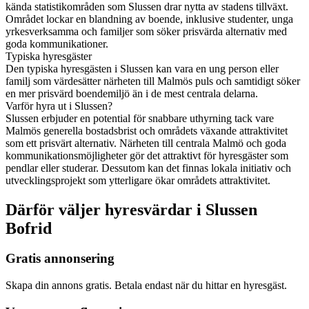
kända statistikområden som Slussen drar nytta av stadens tillväxt.
Området lockar en blandning av boende, inklusive studenter, unga
yrkesverksamma och familjer som söker prisvärda alternativ med
goda kommunikationer.
Typiska hyresgäster
Den typiska hyresgästen i Slussen kan vara en ung person eller
familj som värdesätter närheten till Malmös puls och samtidigt söker
en mer prisvärd boendemiljö än i de mest centrala delarna.
Varför hyra ut i Slussen?
Slussen erbjuder en potential för snabbare uthyrning tack vare
Malmös generella bostadsbrist och områdets växande attraktivitet
som ett prisvärt alternativ. Närheten till centrala Malmö och goda
kommunikationsmöjligheter gör det attraktivt för hyresgäster som
pendlar eller studerar. Dessutom kan det finnas lokala initiativ och
utvecklingsprojekt som ytterligare ökar områdets attraktivitet.
Därför väljer hyresvärdar i Slussen
Bofrid
Gratis annonsering
Skapa din annons gratis. Betala endast när du hittar en hyresgäst.