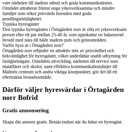
vare närheten till stadens utbud och goda kommunikationer.
Området attraherar främst unga yrkesverksamma och mindre
familjer som söker prisvärda boenden med goda
pendlingsmöjligheter.
Typiska hyresgäster
Den typiska hyresgästen i Örtagården norr är ofta en yrkesverksam
person eller ett par mellan 25-40 år, som uppskattar en balanserad
livsstil med nära till både stadens puls och grönområden.
Varför hyra ut i Örtagården norr?
Örtagården norr erbjuder en attraktiv mix av prisvärdhet och
bekvämlighet för hyresgäster, vilket underlättar snabb uthyrning för
fastighetsägare. Områdets utveckling, närheten till service som
mataffärer och skolor, samt effektiva kommunikationslinjer till
Malmös centrum och andra viktiga knutpunkter, gör det till ett
eftertraktat bostadsområde.
Därför väljer hyresvärdar i Örtagården
norr Bofrid
Gratis annonsering
Skapa din annons gratis. Betala endast när du hittar en hyresgäst.