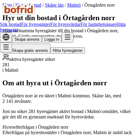
Hem
/
Hyr ut bostad
/
Skåne län
/
Malmö
/
Örtagården norr
Hyr ut din bostad i Örtagården norr
Sök bostad
För hyresgäster
För hyresvärdar
För fastighetsägare
Hitta
hyresgäst
Hitta skötsamma hyresgäster till din bostad i Örtagården norr,
Malmö. Gratis annonsering, trygg process.
Skapa annons
Logga in
Skapa gratis annons
Hitta hyresgäster
aktiva hyresgäster söker
281
i Malmö
Om att hyra ut i Örtagården norr
Örtagården norr är en tätort i Malmö kommun, Skåne län, med
2 141 invånare.
Just nu söker 281 hyresgäster aktivt bostad i Malmö-området, vilket
gör det till en gynnsam marknad för hyresvärdar.
Hyresefterfrågan i Örtagården norr
Efterfrågan på hyresbostäder i Örtagården norr, Malmö är stabil tack