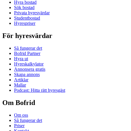
Hyra bostad
Sök bostad
Privata hyresvärdar
Studentbostad
Hyrespriser
För hyresvärdar
Så fungerar det
Bofrid Partner
Hyra ut
Hyreskalkylator
Annonsera gratis
Skapa annons
Artiklar
Mallar
Podcast: Hitta rätt hyresgäst
Om Bofrid
Om oss
Så fungerar det
Priser
Kontakt