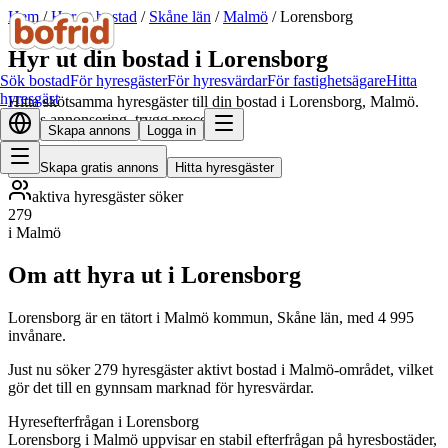
Hem
/
Hyr ut bostad
/
Skåne län
/
Malmö
/
Lorensborg
Hyr ut din bostad i Lorensborg
Sök bostad
För hyresgäster
För hyresvärdar
För fastighetsägare
Hitta
hyresgäst
Hitta skötsamma hyresgäster till din bostad i Lorensborg, Malmö.
Gratis annonsering, trygg process.
Skapa annons
Logga in
Skapa gratis annons
Hitta hyresgäster
aktiva hyresgäster söker
279
i Malmö
Om att hyra ut i Lorensborg
Lorensborg är en tätort i Malmö kommun, Skåne län, med 4 995
invånare.
Just nu söker 279 hyresgäster aktivt bostad i Malmö-området, vilket
gör det till en gynnsam marknad för hyresvärdar.
Hyresefterfrågan i Lorensborg
Lorensborg i Malmö uppvisar en stabil efterfrågan på hyresbostäder,