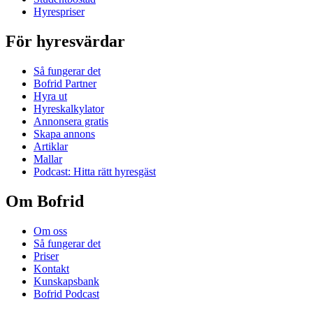
Hyrespriser
För hyresvärdar
Så fungerar det
Bofrid Partner
Hyra ut
Hyreskalkylator
Annonsera gratis
Skapa annons
Artiklar
Mallar
Podcast: Hitta rätt hyresgäst
Om Bofrid
Om oss
Så fungerar det
Priser
Kontakt
Kunskapsbank
Bofrid Podcast