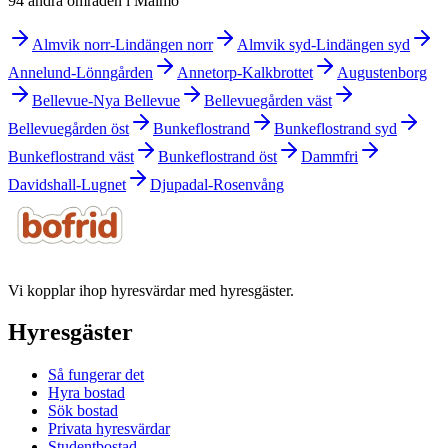
94 andra områden i Malmö
Almvik norr-Lindängen norr
Almvik syd-Lindängen syd
Annelund-Lönngården
Annetorp-Kalkbrottet
Augustenborg
Bellevue-Nya Bellevue
Bellevuegården väst
Bellevuegården öst
Bunkeflostrand
Bunkeflostrand syd
Bunkeflostrand väst
Bunkeflostrand öst
Dammfri
Davidshall-Lugnet
Djupadal-Rosenvång
Vi kopplar ihop hyresvärdar med hyresgäster.
Hyresgäster
Så fungerar det
Hyra bostad
Sök bostad
Privata hyresvärdar
Studentbostad