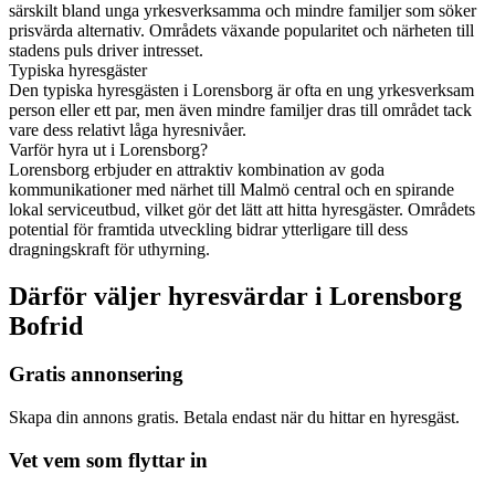
särskilt bland unga yrkesverksamma och mindre familjer som söker
prisvärda alternativ. Områdets växande popularitet och närheten till
stadens puls driver intresset.
Typiska hyresgäster
Den typiska hyresgästen i Lorensborg är ofta en ung yrkesverksam
person eller ett par, men även mindre familjer dras till området tack
vare dess relativt låga hyresnivåer.
Varför hyra ut i Lorensborg?
Lorensborg erbjuder en attraktiv kombination av goda
kommunikationer med närhet till Malmö central och en spirande
lokal serviceutbud, vilket gör det lätt att hitta hyresgäster. Områdets
potential för framtida utveckling bidrar ytterligare till dess
dragningskraft för uthyrning.
Därför väljer hyresvärdar i Lorensborg
Bofrid
Gratis annonsering
Skapa din annons gratis. Betala endast när du hittar en hyresgäst.
Vet vem som flyttar in