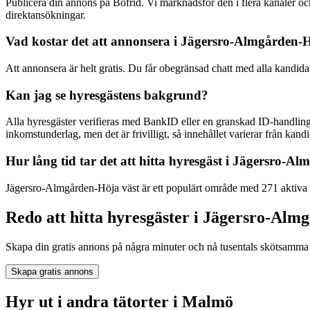
Publicera din annons på Bofrid. Vi marknadsför den i flera kanaler
direktansökningar.
Vad kostar det att annonsera i Jägersro-Almgården-
Att annonsera är helt gratis. Du får obegränsad chatt med alla kandida
Kan jag se hyresgästens bakgrund?
Alla hyresgäster verifieras med BankID eller en granskad ID-handling
inkomstunderlag, men det är frivilligt, så innehållet varierar från kandid
Hur lång tid tar det att hitta hyresgäst i Jägersro-A
Jägersro-Almgården-Höja väst är ett populärt område med 271 aktiva h
Redo att hitta hyresgäster i Jägersro-Alm
Skapa din gratis annons på några minuter och nå tusentals skötsamma 
Skapa gratis annons
Hyr ut i andra tätorter i Malmö