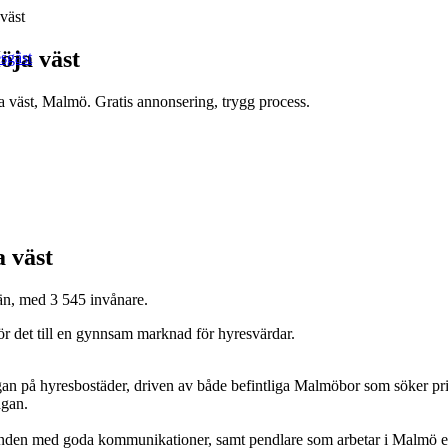
väst
öja väst
esgäst
a väst, Malmö. Gratis annonsering, trygg process.
 väst
än, med 3 545 invånare.
ör det till en gynnsam marknad för hyresvärdar.
n på hyresbostäder, driven av både befintliga Malmöbor som söker pri
ågan.
enden med goda kommunikationer, samt pendlare som arbetar i Malmö ell