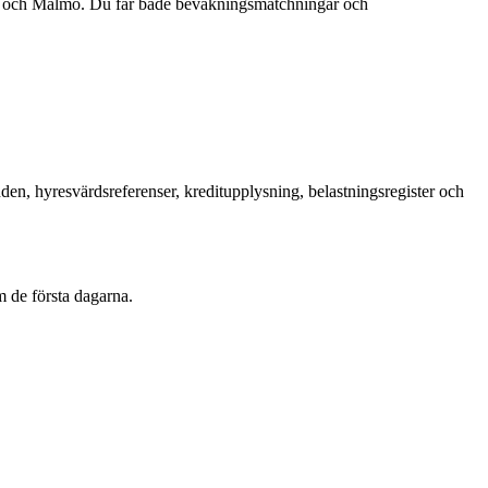
äst och Malmö. Du får både bevakningsmatchningar och
en, hyresvärdsreferenser, kreditupplysning, belastningsregister och
m de första dagarna.