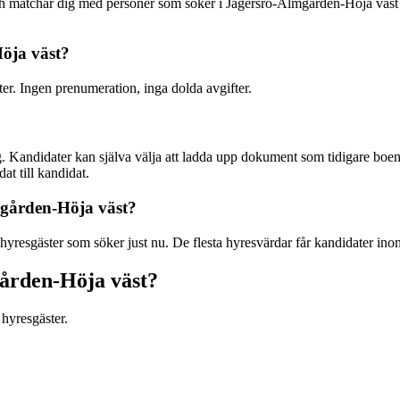
 och matchar dig med personer som söker i Jägersro-Almgården-Höja v
Höja väst?
ter. Ingen prenumeration, inga dolda avgifter.
. Kandidater kan själva välja att ladda upp dokument som tidigare boend
at till kandidat.
lmgården-Höja väst?
yresgäster som söker just nu. De flesta hyresvärdar får kandidater ino
gården-Höja väst?
hyresgäster.