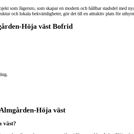
ojekt som Jägersro, som skapar en modern och hållbar stadsdel med nya
ur och lokala bekvämligheter, gör det till en attraktiv plats för uthyrn
gården-Höja väst Bofrid
ling.
o-Almgården-Höja väst
a väst?