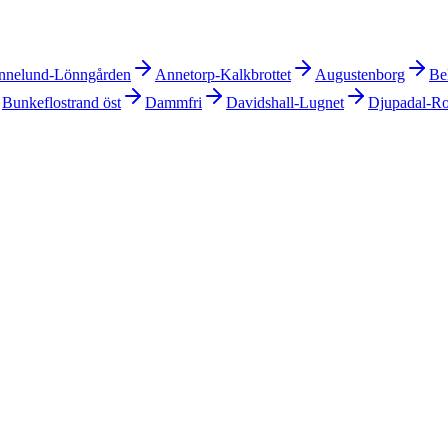
nnelund-Lönngården
Annetorp-Kalkbrottet
Augustenborg
Be
Bunkeflostrand öst
Dammfri
Davidshall-Lugnet
Djupadal-R