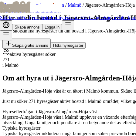
bofrid
bofrid
Hem
/
Hyr ut bostad
/
Skåne län
/
Malmö
/
Jägersro-Almgården-Höja 
Hyr ut din bostad i Jägersro-Almgården-H
Sök bostad
För hyresgäster
För hyresvärdar
För fastighetsägare
Hitta hyr
Skapa annons
Logga in
Hitta skötsamma hyresgäster till din bostad i Jägersro-Almgården-Höj
Skapa gratis annons
Hitta hyresgäster
aktiva hyresgäster söker
271
i Malmö
Om att hyra ut i Jägersro-Almgården-Höja
Jägersro-Almgården-Höja väst är en tätort i Malmö kommun, Skåne l
Just nu söker 271 hyresgäster aktivt bostad i Malmö-området, vilket g
Hyresefterfrågan i Jägersro-Almgården-Höja väst
Jägersro-Almgården-Höja väst i Malmö upplever en växande efterfråga
utveckling. Unga familjer och pendlare är en betydande del av efterfr
Typiska hyresgäster
Typiska hyresgäster inkluderar unga familjer som söker prisvärda bo