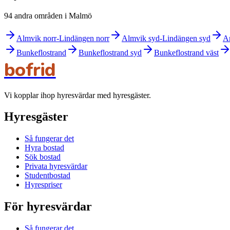
94 andra områden i Malmö
Almvik norr-Lindängen norr
Almvik syd-Lindängen syd
A
Bunkeflostrand
Bunkeflostrand syd
Bunkeflostrand väst
bofrid
Vi kopplar ihop hyresvärdar med hyresgäster.
Hyresgäster
Så fungerar det
Hyra bostad
Sök bostad
Privata hyresvärdar
Studentbostad
Hyrespriser
För hyresvärdar
Så fungerar det