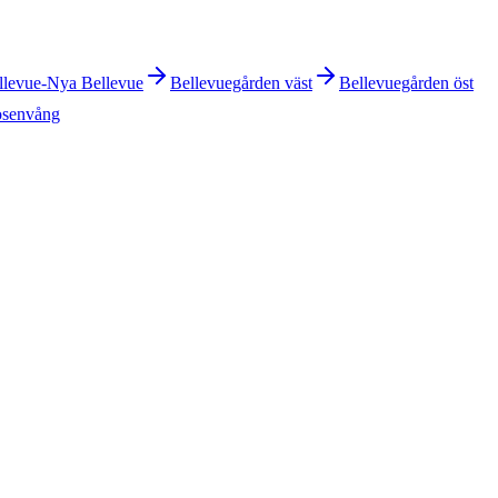
llevue-Nya Bellevue
Bellevuegården väst
Bellevuegården öst
osenvång