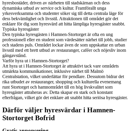
hyresbostäder, driven av närheten till stadskärnan och dess
dynamiska utbud av service och kultur. Framförallt unga
yrkesverksamma och studenter söker sig till detta centrala läge för
dess bekvämlighet och livsstil. Attraktionen till området gör det
enklare för dig som hyresvärd att hitta lämpliga hyresgäster snabbt.
Typiska hyresgäster
Den typiska hyresgästen i Hamnen-Stortorget är ofta en ung
professionell eller en student som värdesätter närhet till jobb, studier
och stadens puls. Området lockar även de som uppskattar en urban
livsstil med ett brett utbud av restauranger, caféer och nöjesliv inom
gångavstånd.
Varför hyra ut i Hamnen-Stortorget?
Att hyra ut i Hamnen-Stortorget är attraktivt tack vare områdets
utmärkta kommunikationer, inklusive närhet till Malmö
Centralstation, vilket underlättar för pendlare. Dessutom bidrar det
rika utbudet av restauranger, shopping och kulturella evenemang
runt Stortorget och hamnområdet till en hög livskvalitet som
hyresgäster attraheras av. Detta skapar en stark och konstant
efterfrågan, vilket gör det enklare att snabbt hitta seriösa hyresgäster.
Därför väljer hyresvärdar i Hamnen-
Stortorget Bofrid
Gratis annonsering