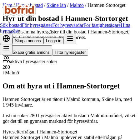
Hem
/
Hyr ut bostad
/
Skåne län
/
Malmö
/
Hamnen-Stortorget
Hyr ut din bostad i Hamnen-Stortorget
Sök bostad
För hyresgäster
För hyresvärdar
För fastighetsägare
Hitta
hyresgäst
Hitta skötsamma hyresgäster till din bostad i Hamnen-Stortorget,
Malmö. Gratis annonsering, trygg process.
Skapa annons
Logga in
Skapa gratis annons
Hitta hyresgäster
aktiva hyresgäster söker
280
i Malmö
Om att hyra ut i Hamnen-Stortorget
Hamnen-Stortorget är en tätort i Malmö kommun, Skåne län, med
1 945 invånare.
Just nu söker 280 hyresgäster aktivt bostad i Malmö-området, vilket
gör det till en gynnsam marknad för hyresvärdar.
Hyresefterfrågan i Hamnen-Stortorget
Hamnen-Stortorget i Malmö upplever en stabil efterfrågan på