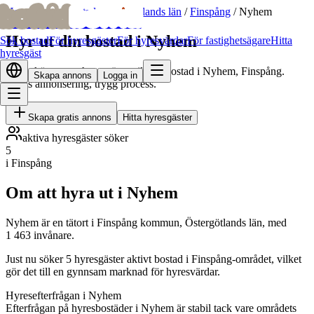
bofrid
bofrid
Hem
/
Hyr ut bostad
/
Östergötlands län
/
Finspång
/
Nyhem
Hyr ut din bostad i Nyhem
Sök bostad
För hyresgäster
För hyresvärdar
För fastighetsägare
Hitta
hyresgäst
Hitta skötsamma hyresgäster till din bostad i Nyhem, Finspång.
Skapa annons
Logga in
Gratis annonsering, trygg process.
Skapa gratis annons
Hitta hyresgäster
aktiva hyresgäster söker
5
i Finspång
Om att hyra ut i Nyhem
Nyhem är en tätort i Finspång kommun, Östergötlands län, med
1 463 invånare.
Just nu söker 5 hyresgäster aktivt bostad i Finspång-området, vilket
gör det till en gynnsam marknad för hyresvärdar.
Hyresefterfrågan i Nyhem
Efterfrågan på hyresbostäder i Nyhem är stabil tack vare områdets