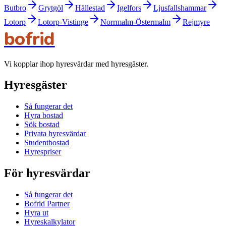
Butbro
Grytgöl
Hällestad
Igelfors
Ljusfallshammar
Lotorp
Lotorp-Vistinge
Norrmalm-Östermalm
Rejmyre
bofrid
Vi kopplar ihop hyresvärdar med hyresgäster.
Hyresgäster
Så fungerar det
Hyra bostad
Sök bostad
Privata hyresvärdar
Studentbostad
Hyrespriser
För hyresvärdar
Så fungerar det
Bofrid Partner
Hyra ut
Hyreskalkylator