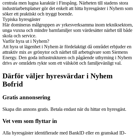
centrala men lugna karaktär i Finspång. Närheten till stadens stora
industriarbetsplatser gör det enkelt att hitta hyresgäster i Nyhem som
söker ett praktiskt och tryggt boende.
Typiska hyresgäster
Här domineras målgruppen av yrkesverksamma inom tekniksektorn,
unga vuxna och mindre barnfamiljer som värdesätter närhet till både
skola och service.
Varför hyra ut i Nyhem?
Att hyra ut lägenhet i Nyhem är fördelaktigt då området erbjuder en
attraktiv mix av grönytor och närhet till arbetsgivare som Siemens
Energy. Den goda infrastrukturen och pågående uthyrning i Nyhem
drivs av områdets rykte som ett välskött och familjevänligt val.
Därför väljer hyresvärdar i Nyhem
Bofrid
Gratis annonsering
Skapa din annons gratis. Betala endast när du hittar en hyresgäst.
Vet vem som flyttar in
Alla hyresgäster identifierade med BankID eller en granskad ID-