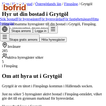
Hem
/
Hyr ut bostad
/
Östergötlands län
/
Finspång
/
Grytgöl
Hyr ut din bostad i Grytgöl
Sök bostad
För hyresgäster
För hyresvärdar
För fastighetsägare
Hitta
hyresgäst
Hitta skötsamma hyresgäster till din bostad i Grytgöl, Finspång.
Gratis annonsering, trygg process.
Skapa annons
Logga in
Skapa gratis annons
Hitta hyresgäster
Invånare
285
aktiva hyresgäster söker
5
i Finspång
Om att hyra ut i Grytgöl
Grytgöl är en tätort i Finspångs kommun i Hällestads socken.
Just nu söker 5 hyresgäster aktivt bostad i Finspång-området, vilket
gör det till en gynnsam marknad för hyresvärdar.