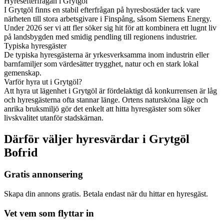
Hyresefterfrågan i Grytgöl
I Grytgöl finns en stabil efterfrågan på hyresbostäder tack vare
närheten till stora arbetsgivare i Finspång, såsom Siemens Energy.
Under 2026 ser vi att fler söker sig hit för att kombinera ett lugnt liv
på landsbygden med smidig pendling till regionens industrier.
Typiska hyresgäster
De typiska hyresgästerna är yrkesverksamma inom industrin eller
barnfamiljer som värdesätter trygghet, natur och en stark lokal
gemenskap.
Varför hyra ut i Grytgöl?
Att hyra ut lägenhet i Grytgöl är fördelaktigt då konkurrensen är låg
och hyresgästerna ofta stannar länge. Ortens natursköna läge och
anrika bruksmiljö gör det enkelt att hitta hyresgäster som söker
livskvalitet utanför stadskärnan.
Därför väljer hyresvärdar i Grytgöl
Bofrid
Gratis annonsering
Skapa din annons gratis. Betala endast när du hittar en hyresgäst.
Vet vem som flyttar in