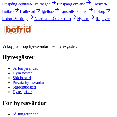
Finspång centrala-Svälthagen
Finspång omland
Grosvad-
Butbro
Hällestad
Igelfors
Ljusfallshammar
Lotorp
Lotorp-Vistinge
Norrmalm-Östermalm
Nyhem
Rejmyre
Vi kopplar ihop hyresvärdar med hyresgäster.
Hyresgäster
Så fungerar det
Hyra bostad
Sök bostad
Privata hyresvärdar
Studentbostad
Hyrespriser
För hyresvärdar
Så fungerar det