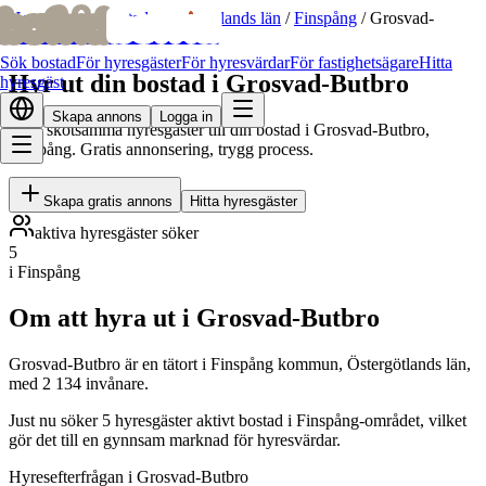
bofrid
bofrid
Hem
/
Hyr ut bostad
/
Östergötlands län
/
Finspång
/
Grosvad-
Butbro
Sök bostad
För hyresgäster
För hyresvärdar
För fastighetsägare
Hitta
Hyr ut din bostad i Grosvad-Butbro
hyresgäst
Skapa annons
Logga in
Hitta skötsamma hyresgäster till din bostad i Grosvad-Butbro,
Finspång. Gratis annonsering, trygg process.
Skapa gratis annons
Hitta hyresgäster
aktiva hyresgäster söker
5
i Finspång
Om att hyra ut i Grosvad-Butbro
Grosvad-Butbro är en tätort i Finspång kommun, Östergötlands län,
med 2 134 invånare.
Just nu söker 5 hyresgäster aktivt bostad i Finspång-området, vilket
gör det till en gynnsam marknad för hyresvärdar.
Hyresefterfrågan i Grosvad-Butbro