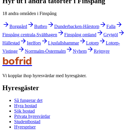
Hyr ut i andra tätorter i Finspång
18 andra områden i Finspång
Borggård
Butbro
Dunderbacken-Hårstorp
Falla
Finspång centrala-Svälthagen
Finspång omland
Grytgöl
Hällestad
Igelfors
Ljusfallshammar
Lotorp
Lotorp-
Vistinge
Norrmalm-Östermalm
Nyhem
Rejmyre
bofrid
Vi kopplar ihop hyresvärdar med hyresgäster.
Hyresgäster
Så fungerar det
Hyra bostad
Sök bostad
Privata hyresvärdar
Studentbostad
Hyrespriser