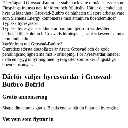
Efterfrågan i Grosvad-Butbro är stabil tack vare områdets rykte som
Finspångs främsta nav för idrott och friluftsliv. Här är det enkelt att
hyra ut lägenhet i Grosvad-Butbro då närheten till stora arbetsgivare
som Siemens Energy kombineras med attraktiva boendemiljöer.
Typiska hyresgäster
Typiska hyresgäster inkluderar barnfamiljer som värdesätter
närheten till skolor och Grosvads idrottsplats, samt yrkesverksamma
inom industrin.
Varför hyra ut i Grosvad-Butbro?
Områdets största dragplåster är Arena Grosvad och de goda
pendlingsmöjligheterna mot Norrköping. För hyresvärdar innebär
detta en trygg uthyrning med hyresgäster som söker långsiktiga
boendelösningar.
Därför väljer hyresvärdar i Grosvad-
Butbro Bofrid
Gratis annonsering
Skapa din annons gratis. Betala endast när du hittar en hyresgäst.
Vet vem som flyttar in