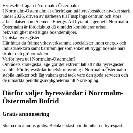
Hyresefterfrågan i Norrmalm-Östermalm
I Norrmalm-Östermalm är efterfrågan på hyresbostäder mycket stark
under 2026, driven av närheten till Finspångs centrum och stora
arbetsplatser som Siemens Energy. Att hyra ut lägenhet i Norrmalm-
Östermalm är fördelaktigt då området kombinerar urban
bekvämlighet med lugna boendemiljöer.
Typiska hyresgäster
Här hittar du främst yrkesverksamma specialister inom energi- och
industrisektorn samt barnfamiljer som söker ett tryggt boende nära
skolor och grönområden.
Varför hyra ut i Norrmalm-Östermalm?
Områdets strategiska läge gör det extremt lätt att hitta hyresgäster
snabbt. För hyresvärdar innebär uthyrning i Norrmalm-Östermalm
stabila intäkter och låg vakansgrad tack vare den goda servicen och
de utmärkta pendlingsmöjligheterna till Norrköping.
Därför väljer hyresvärdar i Norrmalm-
Östermalm Bofrid
Gratis annonsering
Skapa din annons gratis. Betala endast när du hittar en hyresgäst.