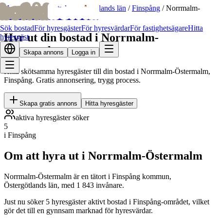
bofrid
bofrid
Hem
/
Hyr ut bostad
/
Östergötlands län
/
Finspång
/
Norrmalm-
Östermalm
Sök bostad
För hyresgäster
För hyresvärdar
För fastighetsägare
Hitta
Hyr ut din bostad i Norrmalm-
hyresgäst
Östermalm
Skapa annons
Logga in
Hitta skötsamma hyresgäster till din bostad i Norrmalm-Östermalm,
Finspång. Gratis annonsering, trygg process.
Skapa gratis annons
Hitta hyresgäster
aktiva hyresgäster söker
5
i Finspång
Om att hyra ut i Norrmalm-Östermalm
Norrmalm-Östermalm är en tätort i Finspång kommun,
Östergötlands län, med 1 843 invånare.
Just nu söker 5 hyresgäster aktivt bostad i Finspång-området, vilket
gör det till en gynnsam marknad för hyresvärdar.