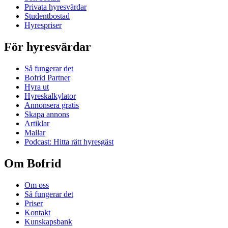
Privata hyresvärdar
Studentbostad
Hyrespriser
För hyresvärdar
Så fungerar det
Bofrid Partner
Hyra ut
Hyreskalkylator
Annonsera gratis
Skapa annons
Artiklar
Mallar
Podcast: Hitta rätt hyresgäst
Om Bofrid
Om oss
Så fungerar det
Priser
Kontakt
Kunskapsbank