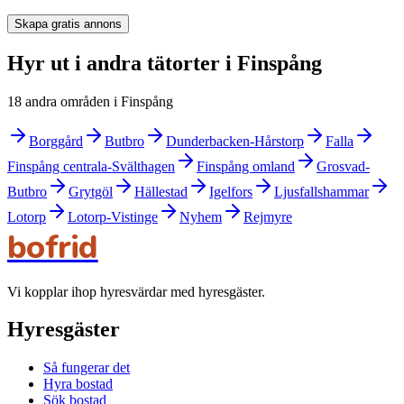
Skapa gratis annons
Hyr ut i andra tätorter i Finspång
18 andra områden i Finspång
Borggård
Butbro
Dunderbacken-Hårstorp
Falla
Finspång centrala-Svälthagen
Finspång omland
Grosvad-
Butbro
Grytgöl
Hällestad
Igelfors
Ljusfallshammar
Lotorp
Lotorp-Vistinge
Nyhem
Rejmyre
bofrid
Vi kopplar ihop hyresvärdar med hyresgäster.
Hyresgäster
Så fungerar det
Hyra bostad
Sök bostad