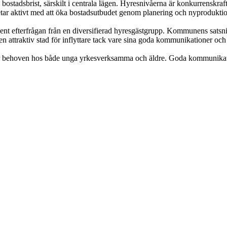
ostadsbrist, särskilt i centrala lägen. Hyresnivåerna är konkurrenskraf
tar aktivt med att öka bostadsutbudet genom planering och nyproduktio
nt efterfrågan från en diversifierad hyresgästgrupp. Kommunens satsnin
n attraktiv stad för inflyttare tack vare sina goda kommunikationer och
er behoven hos både unga yrkesverksamma och äldre. Goda kommunikation