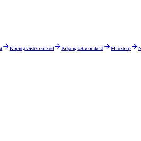
t
Köping västra omland
Köping östra omland
Munktorp
N