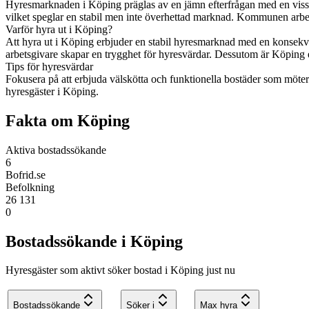
Hyresmarknaden i Köping präglas av en jämn efterfrågan med en viss b
vilket speglar en stabil men inte överhettad marknad. Kommunen arbe
Varför hyra ut i Köping?
Att hyra ut i Köping erbjuder en stabil hyresmarknad med en konsekve
arbetsgivare skapar en trygghet för hyresvärdar. Dessutom är Köping e
Tips för hyresvärdar
Fokusera på att erbjuda välskötta och funktionella bostäder som möt
hyresgäster i Köping.
Fakta om Köping
Aktiva bostadssökande
6
Bofrid.se
Befolkning
26 131
0
Bostadssökande i Köping
Hyresgäster som aktivt söker bostad i Köping just nu
Bostadssökande
Söker i
Max hyra