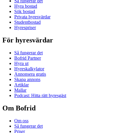
Så fungerar det
Hyra bostad
Sök bostad
Privata hyresvärdar
Studentbostad
Hyrespriser
För hyresvärdar
Så fungerar det
Bofrid Partner
Hyra ut
Hyreskalkylator
Annonsera gratis
Skapa annons
Artiklar
Mallar
Podcast: Hitta rätt hyresgäst
Om Bofrid
Om oss
Så fungerar det
Priser