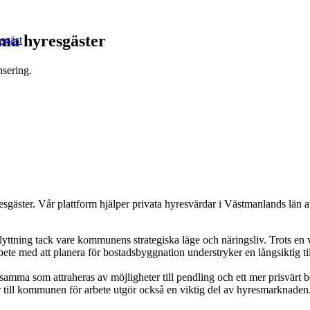
mma hyresgäster
esgäst
nsering.
resgäster. Vår plattform hjälper privata hyresvärdar i Västmanlands län 
nflyttning tack vare kommunens strategiska läge och näringsliv. Trots en
te med att planera för bostadsbyggnation understryker en långsiktig tillt
amma som attraheras av möjligheter till pendling och ett mer prisvärt 
r till kommunen för arbete utgör också en viktig del av hyresmarknaden