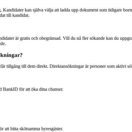
. Kandidater kan själva välja att ladda upp dokument som tidigare boend
at till kandidat.
andidater är gratis och obegränsad. Vill du nå fler sökande kan du upp
åde.
ökningar?
r tillgång till dem direkt. Direktansökningar är personer som aktivt sökt
d BankID för att öka dina chanser.
ör att hitta skötsamma hyresgäster.