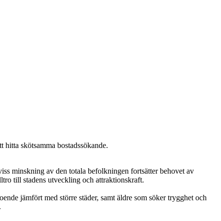
att hitta skötsamma bostadssökande.
 viss minskning av den totala befolkningen fortsätter behovet av
ro till stadens utveckling och attraktionskraft.
boende jämfört med större städer, samt äldre som söker trygghet och
.