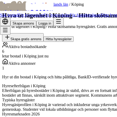
bofrid
bofrid
Hem
/
Hyr ut bostad
/
Västmanlands län
/
Köping
Hyra ut lägenhet i Köping – Hitta skötsa
Sök bostad
För hyresgäster
För hyresvärdar
För fastighetsägare
Hitta hyr
Skapa annons
Logga in
Hyra ut lägenhet i Köping? Hitta skötsamma hyresgäster. Gratis anno
Skapa gratis annons
Hitta hyresgäster
Aktiva bostadssökande
6
letar bostad i Köping just nu
Aktiva annonser
1
Hyr ut din bostad i Köping och hitta pålitliga, BankID-verifierade hy
Hyresefterfrågan i Köping
Efterfrågan på hyresbostäder i Köping är stabil, drivs av en fortsatt i
bostäder att finnas, särskilt inom attraktivare segment. Kommunens arbe
Typiska hyresgäster
Hyresgästprofilen i Köping är varierad och inkluderar unga yrkesverks
gemenskap. Studenter vid lokala utbildningar och personer som flytta
Hyresmarknaden 2026