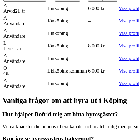
A
Linköping
6 000 kr
Visa profil
Arvid
21
år
A
Jönköping
–
Visa profil
Användare
A
Linköping
–
Visa profil
Användare
L
Jönköping
8 000 kr
Visa profil
Leo
21
år
A
Linköping
–
Visa profil
Användare
O
Lidköping kommun
6 000 kr
Visa profil
Ola
A
Linköping
–
Visa profil
Användare
Vanliga frågor om att hyra ut i Köping
Hur hjälper Bofrid mig att hitta hyresgäster?
Vi marknadsför din annons i flera kanaler och matchar dig med personer
Kan jag se hyresgästens bakgrund?