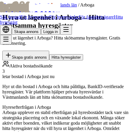
bofrid
bofrid
Hem
/
Hyr ut bostad
/
Västmanlands län
/
Arboga
Hyra ut lägenhet i Arboga – Hitta
Sök bostad
För hyresgäster
För hyresvärdar
För fastighetsägare
Hitta
hyresgäst
skötsamma hyresgäster
Skapa annons
Logga in
Hyra ut lägenhet i Arboga? Hitta skötsamma hyresgäster. Gratis
annonsering.
Skapa gratis annons
Hitta hyresgäster
Aktiva bostadssökande
3
letar bostad i Arboga just nu
Hyr ut din bostad i Arboga och hitta pålitliga, BankID-verifierade
hyresgäster. Vår plattform hjälper privata hyresvärdar i
Västmanlands län att hitta skötsamma bostadssökande.
Hyresefterfrågan i Arboga
Arboga upplever en stabil efterfrågan på hyresbostäder tack vare sin
strategiska placering och en växande lokal ekonomi. Många söker
aktivt efter boenden, vilket indikerar goda möjligheter att snabbt
hitta hyresgäster när du vill hyra ut lägenhet i Arboga. Området