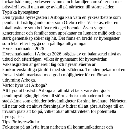
lockar både unga yrkesverksamma och familjer som söker en mer
prisvärd livsstil utan att ge avkall på närheten till större städer.
Typiska hyresgäster
Den typiska hyresgästen i Arboga kan vara en yrkesarbetare som
pendlar till närliggande orter som Örebro eller Västerås, eller en
lokalinvånare som behöver ett eget boende. Även yngre
generationer och familjer som uppskattar en lugnare miljö och en
stark gemenskap söker sig hit. Det finns en bredd av hyresgäster
som letar efter trygga och pålitliga uthyrningar.
Hyresmarknaden 2026
Hyresmarknaden i Arboga 2026 präglas av en balanserad nivå av
utbud och efterfrågan, vilket är gynnsamt för hyresvärdar.
Vakansgraden är generellt låg och hyresnivåerna är
konkurrenskraftiga jämfört med storstäderna. Trenden pekar mot en
fortsatt stabil marknad med goda möjligheter för en lönsam
uthyrning Arboga.
Varför hyra ut i Arboga?
Att hyra ut bostad i Arboga är attraktivt tack vare den goda
pendlingstillgängligheten till större arbetsmarknader och en
stadskärna som erbjuder bekvämligheter för sina invånare. Närheten
till natur och ett aktivt föreningsliv bidrar till att göra Arboga till en
trivsam plats att bo på, vilket ökar attraktiviteten för potentiella
hyresgäster.
Tips för hyresvärdar
Fokusera på att lyfta fram närheten till kommunikationer och