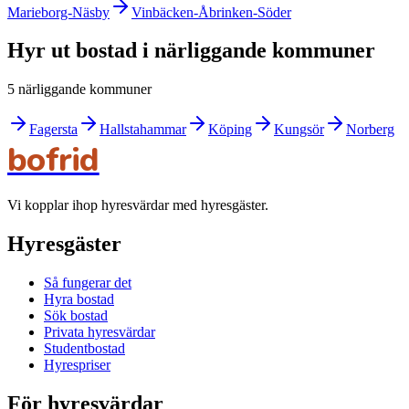
Marieborg-Näsby
Vinbäcken-Åbrinken-Söder
Hyr ut bostad i närliggande kommuner
5 närliggande kommuner
Fagersta
Hallstahammar
Köping
Kungsör
Norberg
bofrid
Vi kopplar ihop hyresvärdar med hyresgäster.
Hyresgäster
Så fungerar det
Hyra bostad
Sök bostad
Privata hyresvärdar
Studentbostad
Hyrespriser
För hyresvärdar