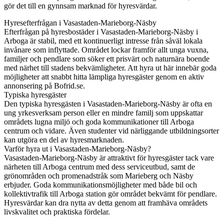
gör det till en gynnsam marknad för hyresvärdar.
Hyresefterfrågan i Vasastaden-Marieborg-Näsby
Efterfrågan på hyresbostäder i Vasastaden-Marieborg-Näsby i
Arboga är stabil, med ett kontinuerligt intresse från såväl lokala
invånare som inflyttade. Området lockar framför allt unga vuxna,
familjer och pendlare som söker ett prisvärt och naturnära boende
med närhet till stadens bekvämligheter. Att hyra ut här innebär goda
möjligheter att snabbt hitta lämpliga hyresgäster genom en aktiv
annonsering på Bofrid.se.
Typiska hyresgäster
Den typiska hyresgästen i Vasastaden-Marieborg-Näsby är ofta en
ung yrkesverksam person eller en mindre familj som uppskattar
områdets lugna miljö och goda kommunikationer till Arboga
centrum och vidare. Även studenter vid närliggande utbildningsorter
kan utgöra en del av hyresmarknaden.
Varför hyra ut i Vasastaden-Marieborg-Näsby?
Vasastaden-Marieborg-Näsby är attraktivt för hyresgäster tack vare
närheten till Arboga centrum med dess serviceutbud, samt de
grönområden och promenadstråk som Marieberg och Näsby
erbjuder. Goda kommunikationsmöjligheter med både bil och
kollektivtrafik till Arboga station gör området bekvämt för pendlare.
Hyresvärdar kan dra nytta av detta genom att framhäva områdets
livskvalitet och praktiska fördelar.