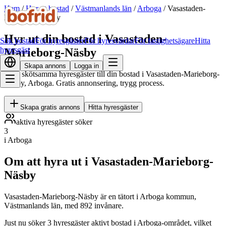
Hem
/
Hyr ut bostad
/
Västmanlands län
/
Arboga
/
Vasastaden-
Marieborg-Näsby
Hyr ut din bostad i Vasastaden-
Sök bostad
För hyresgäster
För hyresvärdar
För fastighetsägare
Hitta
hyresgäst
Marieborg-Näsby
Skapa annons
Logga in
Hitta skötsamma hyresgäster till din bostad i Vasastaden-Marieborg-
Näsby, Arboga. Gratis annonsering, trygg process.
Skapa gratis annons
Hitta hyresgäster
aktiva hyresgäster söker
3
i Arboga
Om att hyra ut i Vasastaden-Marieborg-
Näsby
Vasastaden-Marieborg-Näsby är en tätort i Arboga kommun,
Västmanlands län, med 892 invånare.
Just nu söker 3 hyresgäster aktivt bostad i Arboga-området, vilket