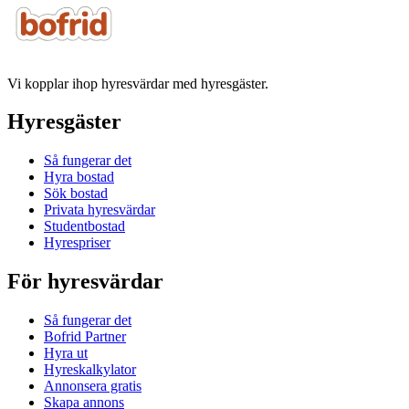
Vi kopplar ihop hyresvärdar med hyresgäster.
Hyresgäster
Så fungerar det
Hyra bostad
Sök bostad
Privata hyresvärdar
Studentbostad
Hyrespriser
För hyresvärdar
Så fungerar det
Bofrid Partner
Hyra ut
Hyreskalkylator
Annonsera gratis
Skapa annons