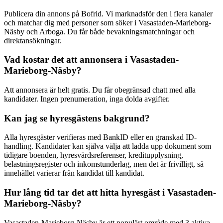
Publicera din annons på Bofrid. Vi marknadsför den i flera kanaler
och matchar dig med personer som söker i Vasastaden-Marieborg-
Näsby och Arboga. Du får både bevakningsmatchningar och
direktansökningar.
Vad kostar det att annonsera i Vasastaden-
Marieborg-Näsby?
Att annonsera är helt gratis. Du får obegränsad chatt med alla
kandidater. Ingen prenumeration, inga dolda avgifter.
Kan jag se hyresgästens bakgrund?
Alla hyresgäster verifieras med BankID eller en granskad ID-
handling. Kandidater kan själva välja att ladda upp dokument som
tidigare boenden, hyresvärdsreferenser, kreditupplysning,
belastningsregister och inkomstunderlag, men det är frivilligt, så
innehållet varierar från kandidat till kandidat.
Hur lång tid tar det att hitta hyresgäst i Vasastaden-
Marieborg-Näsby?
Vasastaden-Marieborg-Näsby är ett populärt område med 3 aktiva