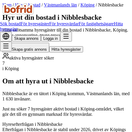
Hem
/
Hyr ut bostad
/
Västmanlands län
/
Köping
/
Nibblesbacke
Hyr ut din bostad i Nibblesbacke
Sök bostad
För hyresgäster
För hyresvärdar
För fastighetsägare
Hitta
hyresgäst
Hitta skötsamma hyresgäster till din bostad i Nibblesbacke, Köping.
Gratis annonsering, trygg process.
Skapa annons
Logga in
Skapa gratis annons
Hitta hyresgäster
aktiva hyresgäster söker
7
i Köping
Om att hyra ut i Nibblesbacke
Nibblesbacke är en tätort i Köping kommun, Västmanlands län, med
1 630 invånare.
Just nu söker 7 hyresgäster aktivt bostad i Köping-området, vilket
gör det till en gynnsam marknad för hyresvärdar.
Hyresefterfrågan i Nibblesbacke
Efterfrågan i Nibblesbacke är stabil under 2026, drivet av Köpings