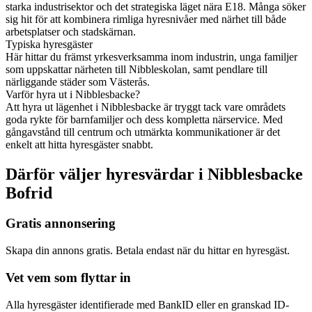
starka industrisektor och det strategiska läget nära E18. Många söker
sig hit för att kombinera rimliga hyresnivåer med närhet till både
arbetsplatser och stadskärnan.
Typiska hyresgäster
Här hittar du främst yrkesverksamma inom industrin, unga familjer
som uppskattar närheten till Nibbleskolan, samt pendlare till
närliggande städer som Västerås.
Varför hyra ut i Nibblesbacke?
Att hyra ut lägenhet i Nibblesbacke är tryggt tack vare områdets
goda rykte för barnfamiljer och dess kompletta närservice. Med
gångavstånd till centrum och utmärkta kommunikationer är det
enkelt att hitta hyresgäster snabbt.
Därför väljer hyresvärdar i Nibblesbacke
Bofrid
Gratis annonsering
Skapa din annons gratis. Betala endast när du hittar en hyresgäst.
Vet vem som flyttar in
Alla hyresgäster identifierade med BankID eller en granskad ID-