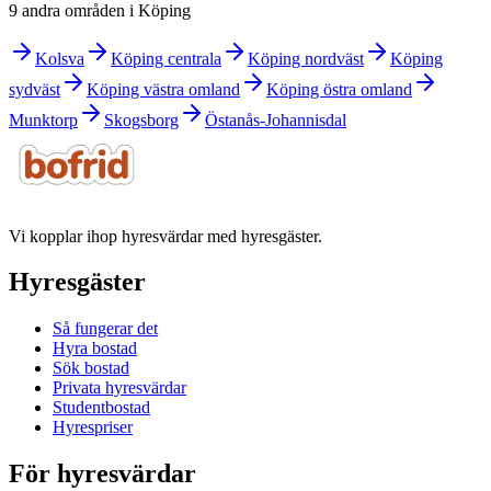
9 andra områden i Köping
Kolsva
Köping centrala
Köping nordväst
Köping
sydväst
Köping västra omland
Köping östra omland
Munktorp
Skogsborg
Östanås-Johannisdal
Vi kopplar ihop hyresvärdar med hyresgäster.
Hyresgäster
Så fungerar det
Hyra bostad
Sök bostad
Privata hyresvärdar
Studentbostad
Hyrespriser
För hyresvärdar