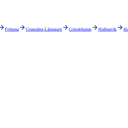
Frötuna
Gransätra-Långgarn
Grisslehamn
Hallstavik
Ha