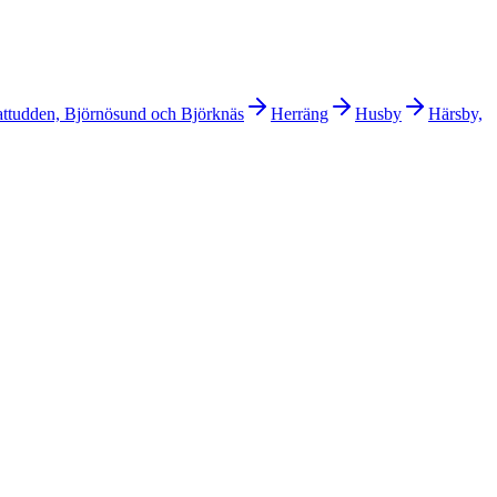
ttudden, Björnösund och Björknäs
Herräng
Husby
Härsby,