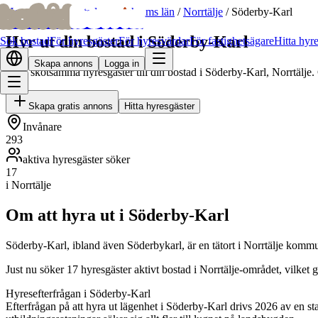
bofrid
bofrid
Hem
/
Hyr ut bostad
/
Stockholms län
/
Norrtälje
/
Söderby-Karl
Hyr ut din bostad i Söderby-Karl
Sök bostad
För hyresgäster
För hyresvärdar
För fastighetsägare
Hitta hyr
Skapa annons
Logga in
Hitta skötsamma hyresgäster till din bostad i Söderby-Karl, Norrtälje.
Skapa gratis annons
Hitta hyresgäster
Invånare
293
aktiva hyresgäster söker
17
i Norrtälje
Om att hyra ut i Söderby-Karl
Söderby-Karl, ibland även Söderbykarl, är en tätort i Norrtälje kom
Just nu söker 17 hyresgäster aktivt bostad i Norrtälje-området, vilket
Hyresefterfrågan i Söderby-Karl
Efterfrågan på att hyra ut lägenhet i Söderby-Karl drivs 2026 av en