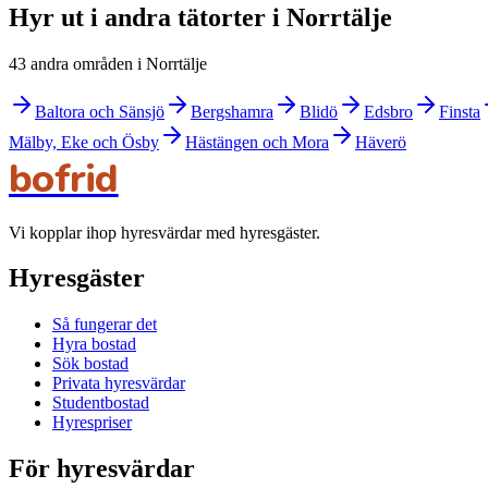
Hyr ut i andra tätorter i Norrtälje
43 andra områden i Norrtälje
Baltora och Sänsjö
Bergshamra
Blidö
Edsbro
Finsta
Mälby, Eke och Ösby
Hästängen och Mora
Häverö
bofrid
Vi kopplar ihop hyresvärdar med hyresgäster.
Hyresgäster
Så fungerar det
Hyra bostad
Sök bostad
Privata hyresvärdar
Studentbostad
Hyrespriser
För hyresvärdar