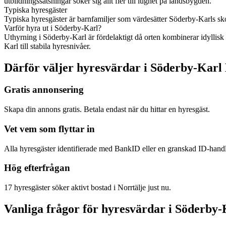
utbildningssatsningar söker sig allt fler till lugnet på landsbygden.
Typiska hyresgäster
Typiska hyresgäster är barnfamiljer som värdesätter Söderby-Karls skol
Varför hyra ut i Söderby-Karl?
Uthyrning i Söderby-Karl är fördelaktigt då orten kombinerar idyllisk 
Karl till stabila hyresnivåer.
Därför väljer hyresvärdar i Söderby-Karl
Gratis annonsering
Skapa din annons gratis. Betala endast när du hittar en hyresgäst.
Vet vem som flyttar in
Alla hyresgäster identifierade med BankID eller en granskad ID-hand
Hög efterfrågan
17 hyresgäster söker aktivt bostad i Norrtälje just nu.
Vanliga frågor för hyresvärdar i Söderby-