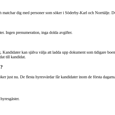
och matchar dig med personer som söker i Söderby-Karl och Norrtälje. 
ter. Ingen prenumeration, inga dolda avgifter.
. Kandidater kan själva välja att ladda upp dokument som tidigare boend
at till kandidat.
l?
er just nu. De flesta hyresvärdar får kandidater inom de första dagarn
hyresgäster.