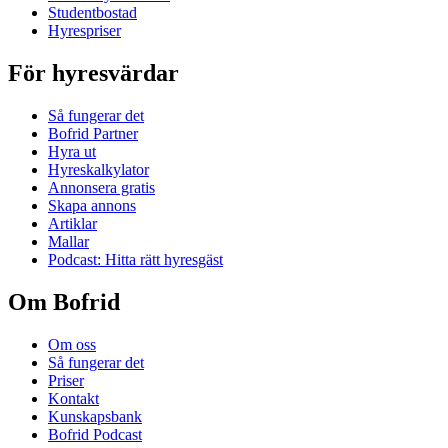
Studentbostad
Hyrespriser
För hyresvärdar
Så fungerar det
Bofrid Partner
Hyra ut
Hyreskalkylator
Annonsera gratis
Skapa annons
Artiklar
Mallar
Podcast: Hitta rätt hyresgäst
Om Bofrid
Om oss
Så fungerar det
Priser
Kontakt
Kunskapsbank
Bofrid Podcast