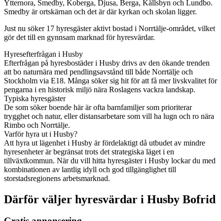
Ytternora, Smedby, Koberga, Djusa, Berga, Källsbyn och Lundbo.
Smedby är ortskärnan och det är där kyrkan och skolan ligger.
Just nu söker 17 hyresgäster aktivt bostad i Norrtälje-området, vilket
gör det till en gynnsam marknad för hyresvärdar.
Hyresefterfrågan i Husby
Efterfrågan på hyresbostäder i Husby drivs av den ökande trenden
att bo naturnära med pendlingsavstånd till både Norrtälje och
Stockholm via E18. Många söker sig hit för att få mer livskvalitet för
pengarna i en historisk miljö nära Roslagens vackra landskap.
Typiska hyresgäster
De som söker boende här är ofta barnfamiljer som prioriterar
trygghet och natur, eller distansarbetare som vill ha lugn och ro nära
Rimbo och Norrtälje.
Varför hyra ut i Husby?
Att hyra ut lägenhet i Husby är fördelaktigt då utbudet av mindre
hyresenheter är begränsat trots det strategiska läget i en
tillväxtkommun. När du vill hitta hyresgäster i Husby lockar du med
kombinationen av lantlig idyll och god tillgänglighet till
storstadsregionens arbetsmarknad.
Därför väljer hyresvärdar i Husby Bofrid
Gratis annonsering