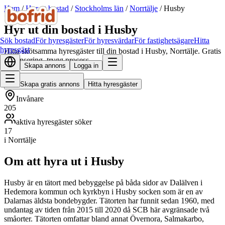
Hem
/
Hyr ut bostad
/
Stockholms län
/
Norrtälje
/
Husby
Hyr ut din bostad i Husby
Sök bostad
För hyresgäster
För hyresvärdar
För fastighetsägare
Hitta
hyresgäst
Hitta skötsamma hyresgäster till din bostad i Husby, Norrtälje. Gratis
annonsering, trygg process.
Skapa annons
Logga in
Skapa gratis annons
Hitta hyresgäster
Invånare
205
aktiva hyresgäster söker
17
i Norrtälje
Om att hyra ut i Husby
Husby är en tätort med bebyggelse på båda sidor av Dalälven i
Hedemora kommun och kyrkbyn i Husby socken som är en av
Dalarnas äldsta bondebygder. Tätorten har funnit sedan 1960, med
undantag av tiden från 2015 till 2020 då SCB här avgränsade två
småorter. Tätorten omfattar bland annat Övernora, Salmakarbo,