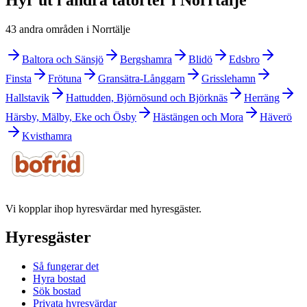
43 andra områden i Norrtälje
Baltora och Sänsjö
Bergshamra
Blidö
Edsbro
Finsta
Frötuna
Gransätra-Långgarn
Grisslehamn
Hallstavik
Hattudden, Björnösund och Björknäs
Herräng
Härsby, Mälby, Eke och Ösby
Hästängen och Mora
Häverö
Kvisthamra
Vi kopplar ihop hyresvärdar med hyresgäster.
Hyresgäster
Så fungerar det
Hyra bostad
Sök bostad
Privata hyresvärdar