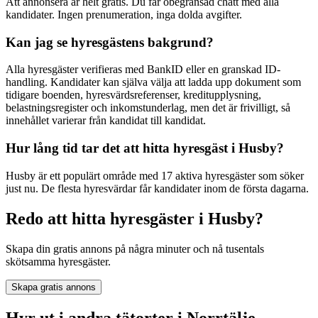
Att annonsera är helt gratis. Du får obegränsad chatt med alla
kandidater. Ingen prenumeration, inga dolda avgifter.
Kan jag se hyresgästens bakgrund?
Alla hyresgäster verifieras med BankID eller en granskad ID-
handling. Kandidater kan själva välja att ladda upp dokument som
tidigare boenden, hyresvärdsreferenser, kreditupplysning,
belastningsregister och inkomstunderlag, men det är frivilligt, så
innehållet varierar från kandidat till kandidat.
Hur lång tid tar det att hitta hyresgäst i Husby?
Husby är ett populärt område med 17 aktiva hyresgäster som söker
just nu. De flesta hyresvärdar får kandidater inom de första dagarna.
Redo att hitta hyresgäster i Husby?
Skapa din gratis annons på några minuter och nå tusentals
skötsamma hyresgäster.
Skapa gratis annons
Hyr ut i andra tätorter i Norrtälje