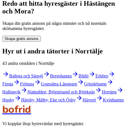
Redo att hitta hyresgäster i Hästängen
och Mora?
Skapa din gratis annons på några minuter och nå tusentals
skötsamma hyresgäster.
Skapa gratis annons
Hyr ut i andra tätorter i Norrtälje
43 andra områden i Norrtälje
Baltora och Sänsjö
Bergshamra
Blidö
Edsbro
Finsta
Frötuna
Gransätra-Långgarn
Grisslehamn
Hallstavik
Hattudden, Björnösund och Björknäs
Herräng
Husby
Härsby, Mälby, Eke och Ösby
Häverö
Kvisthamra
bofrid
Vi kopplar ihop hyresvärdar med hyresgäster.