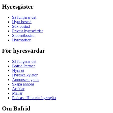
Hyresgäster
Så fungerar det
Hyra bostad
Sök bostad
Privata hyresvärdar
Studentbostad
Hyrespriser
För hyresvärdar
Så fungerar det
Bofrid Partner
Hyra ut
Hyreskalkylator
Annonsera gratis
Skapa annons
Artiklar
Mallar
Podcast: Hitta rätt hyresgäst
Om Bofrid