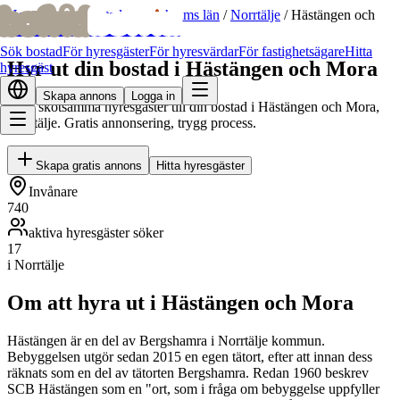
bofrid
bofrid
Hem
/
Hyr ut bostad
/
Stockholms län
/
Norrtälje
/
Hästängen och
Mora
Sök bostad
För hyresgäster
För hyresvärdar
För fastighetsägare
Hitta
Hyr ut din bostad i Hästängen och Mora
hyresgäst
Skapa annons
Logga in
Hitta skötsamma hyresgäster till din bostad i Hästängen och Mora,
Norrtälje. Gratis annonsering, trygg process.
Skapa gratis annons
Hitta hyresgäster
Invånare
740
aktiva hyresgäster söker
17
i Norrtälje
Om att hyra ut i Hästängen och Mora
Hästängen är en del av Bergshamra i Norrtälje kommun.
Bebyggelsen utgör sedan 2015 en egen tätort, efter att innan dess
räknats som en del av tätorten Bergshamra. Redan 1960 beskrev
SCB Hästängen som en "ort, som i fråga om bebyggelse uppfyller