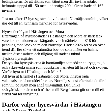
betingelserna för att räknas som tätort men där invånarantalet
befunnits uppgå till 150 men understiga 200." Orten hade då 163
invånare.
Just nu söker 17 hyresgäster aktivt bostad i Norrtälje-området, vilket
gör det till en gynnsam marknad för hyresvärdar.
Hyresefterfrågan i Hästängen och Mora
Efterfrågan på hyresbostäder i Hästängen och Mora är stark tack
vare kombinationen av skärgårdsliv och närheten till E18 för
pendling mot Stockholm och Norrtälje. Under 2026 ser vi en ökad
trend där fler söker ett naturnära boende som tillåter en balans
mellan distansarbete och tillgång till stadens utbud.
Typiska hyresgäster
De typiska hyresgästerna är barnfamiljer som söker en trygg miljö
och yrkesverksamma som uppskattar närheten till havet och skogen.
Varför hyra ut i Hästängen och Mora?
Att hyra ut lägenhet i Hästängen och Mora innebär låga
vakansrisker då området är ett av Norrtäljes mest eftertraktade för de
som vill bo lugnt men ändå tillgängligt. Den unika
skärgårdskaraktären och närheten till Bergshamra gör orten till ett
stabilt val för uthyrning.
Därför väljer hyresvärdar i Hästängen