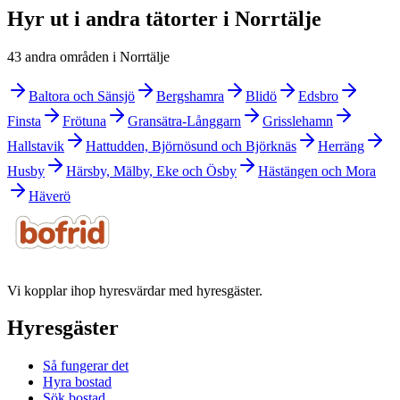
Hyr ut i andra tätorter i Norrtälje
43 andra områden i Norrtälje
Baltora och Sänsjö
Bergshamra
Blidö
Edsbro
Finsta
Frötuna
Gransätra-Långgarn
Grisslehamn
Hallstavik
Hattudden, Björnösund och Björknäs
Herräng
Husby
Härsby, Mälby, Eke och Ösby
Hästängen och Mora
Häverö
Vi kopplar ihop hyresvärdar med hyresgäster.
Hyresgäster
Så fungerar det
Hyra bostad
Sök bostad