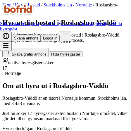
Hem
/
Hyr ut bostad
/
Stockholms län
/
Norrtälje
/
Roslagsbro-
Väddö
Hyr ut din bostad i Roslagsbro-Väddö
Sök bostad
För hyresgäster
För hyresvärdar
För fastighetsägare
Hitta
hyresgäst
Hitta skötsamma hyresgäster till din bostad i Roslagsbro-Väddö,
Skapa annons
Logga in
Norrtälje. Gratis annonsering, trygg process.
Skapa gratis annons
Hitta hyresgäster
aktiva hyresgäster söker
17
i Norrtälje
Om att hyra ut i Roslagsbro-Väddö
Roslagsbro-Väddö är en tätort i Norrtälje kommun, Stockholms län,
med 3 423 invånare.
Just nu söker 17 hyresgäster aktivt bostad i Norrtälje-området, vilket
gör det till en gynnsam marknad för hyresvärdar.
Hyresefterfrågan i Roslagsbro-Väddö