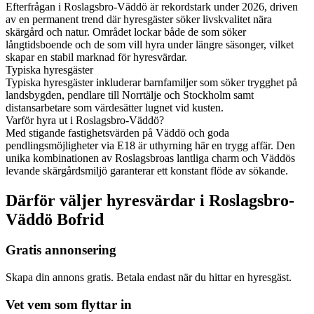
Efterfrågan i Roslagsbro-Väddö är rekordstark under 2026, driven
av en permanent trend där hyresgäster söker livskvalitet nära
skärgård och natur. Området lockar både de som söker
långtidsboende och de som vill hyra under längre säsonger, vilket
skapar en stabil marknad för hyresvärdar.
Typiska hyresgäster
Typiska hyresgäster inkluderar barnfamiljer som söker trygghet på
landsbygden, pendlare till Norrtälje och Stockholm samt
distansarbetare som värdesätter lugnet vid kusten.
Varför hyra ut i Roslagsbro-Väddö?
Med stigande fastighetsvärden på Väddö och goda
pendlingsmöjligheter via E18 är uthyrning här en trygg affär. Den
unika kombinationen av Roslagsbroas lantliga charm och Väddös
levande skärgårdsmiljö garanterar ett konstant flöde av sökande.
Därför väljer hyresvärdar i Roslagsbro-
Väddö Bofrid
Gratis annonsering
Skapa din annons gratis. Betala endast när du hittar en hyresgäst.
Vet vem som flyttar in