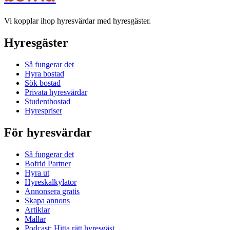
Vi kopplar ihop hyresvärdar med hyresgäster.
Hyresgäster
Så fungerar det
Hyra bostad
Sök bostad
Privata hyresvärdar
Studentbostad
Hyrespriser
För hyresvärdar
Så fungerar det
Bofrid Partner
Hyra ut
Hyreskalkylator
Annonsera gratis
Skapa annons
Artiklar
Mallar
Podcast: Hitta rätt hyresgäst