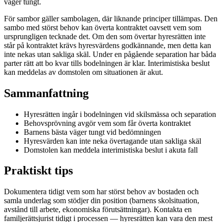
väger tungt.
För sambor gäller sambolagen, där liknande principer tillämpas. Den
sambo med störst behov kan överta kontraktet oavsett vem som
ursprungligen tecknade det. Om den som övertar hyresrätten inte
står på kontraktet krävs hyresvärdens godkännande, men detta kan
inte nekas utan sakliga skäl. Under en pågående separation har båda
parter rätt att bo kvar tills bodelningen är klar. Interimistiska beslut
kan meddelas av domstolen om situationen är akut.
Sammanfattning
Hyresrätten ingår i bodelningen vid skilsmässa och separation
Behovsprövning avgör vem som får överta kontraktet
Barnens bästa väger tungt vid bedömningen
Hyresvärden kan inte neka övertagande utan sakliga skäl
Domstolen kan meddela interimistiska beslut i akuta fall
Praktiskt tips
Dokumentera tidigt vem som har störst behov av bostaden och
samla underlag som stödjer din position (barnens skolsituation,
avstånd till arbete, ekonomiska förutsättningar). Kontakta en
familjerättsjurist tidigt i processen — hyresrätten kan vara den mest