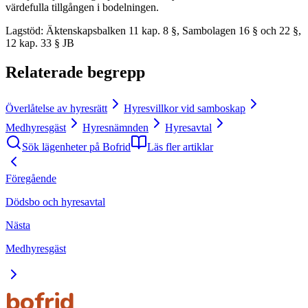
värdefulla tillgången i bodelningen.
Lagstöd
:
Äktenskapsbalken 11 kap. 8 §, Sambolagen 16 § och 22 §,
12 kap. 33 § JB
Relaterade begrepp
Överlåtelse av hyresrätt
Hyresvillkor vid samboskap
Medhyresgäst
Hyresnämnden
Hyresavtal
Sök lägenheter på Bofrid
Läs fler artiklar
Föregående
Dödsbo och hyresavtal
Nästa
Medhyresgäst
bofrid