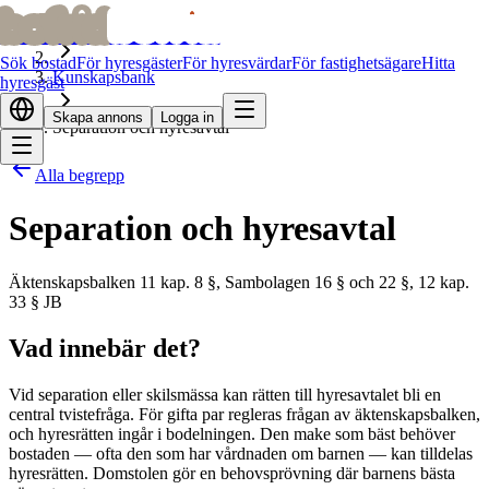
bofrid
bofrid
Hem
Sök bostad
För hyresgäster
För hyresvärdar
För fastighetsägare
Hitta
Kunskapsbank
hyresgäst
Skapa annons
Logga in
Separation och hyresavtal
Alla begrepp
Separation och hyresavtal
Äktenskapsbalken 11 kap. 8 §, Sambolagen 16 § och 22 §, 12 kap.
33 § JB
Vad innebär det?
Vid separation eller skilsmässa kan rätten till hyresavtalet bli en
central tvistefråga. För gifta par regleras frågan av äktenskapsbalken,
och hyresrätten ingår i bodelningen. Den make som bäst behöver
bostaden — ofta den som har vårdnaden om barnen — kan tilldelas
hyresrätten. Domstolen gör en behovsprövning där barnens bästa