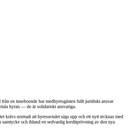
d från en inneboende har medhyresgästen fullt juridiskt ansvar
ala hyran — de är solidariskt ansvariga.
et krävs normalt att hyresavtalet sägs upp och ett nytt tecknas med
s samtycke och ibland en sedvanlig kreditprövning av den nya