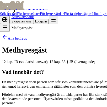
bofrid
bofrid
Hem
Sök bostad
För hyresgäster
För hyresvärdar
För fastighetsägare
Hitta hyr
Kunskapsbank
Skapa annons
Logga in
Medhyresgäst
Alla begrepp
Medhyresgäst
12 kap. JB (solidariskt ansvar), 12 kap. 33 § JB (övertagande)
Vad innebär det?
En medhyresgäst är en person som står som kontraktsinnehavare på hyre
gentemot hyresvärden och samma rättigheter som den primära hyresgäs
Fördelen med att vara medhyresgäst är att båda parter har lika stark s
den kvarvarande personen. Hyresvärden måste godkänna den ändrade ko
personen.