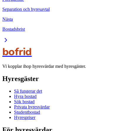
Separation och hyresavtal
Nästa
Bostadsbrist
bofrid
Vi kopplar ihop hyresvärdar med hyresgäster.
Hyresgäster
Så fungerar det
Hyra bostad
Sök bostad
Privata hyresvärdar
Studentbostad
Hyrespriser
För hyresvärdar