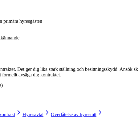
n primära hyresgästen
odkännande
ntraktet. Det ger dig lika stark ställning och besittningsskydd. Ansök 
 formellt avsäga dig kontraktet.
e)
ontrakt
Hyresavtal
Överlåtelse av hyresrätt