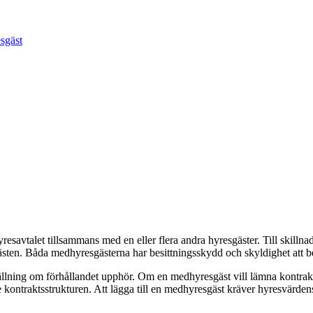
esgäst
savtalet tillsammans med en eller flera andra hyresgäster. Till skillna
ten. Båda medhyresgästerna har besittningsskydd och skyldighet att bet
tällning om förhållandet upphör. Om en medhyresgäst vill lämna kontrakt
ntraktsstrukturen. Att lägga till en medhyresgäst kräver hyresvärden