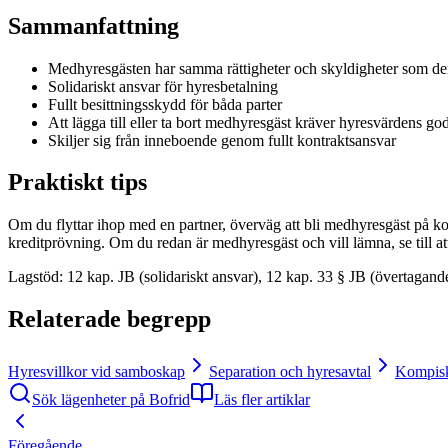
Sammanfattning
Medhyresgästen har samma rättigheter och skyldigheter som de
Solidariskt ansvar för hyresbetalning
Fullt besittningsskydd för båda parter
Att lägga till eller ta bort medhyresgäst kräver hyresvärdens g
Skiljer sig från inneboende genom fullt kontraktsansvar
Praktiskt tips
Om du flyttar ihop med en partner, överväg att bli medhyresgäst på ko
kreditprövning. Om du redan är medhyresgäst och vill lämna, se till att
Lagstöd
:
12 kap. JB (solidariskt ansvar), 12 kap. 33 § JB (övertagand
Relaterade begrepp
Hyresvillkor vid samboskap
Separation och hyresavtal
Kompisk
Sök lägenheter på Bofrid
Läs fler artiklar
Föregående