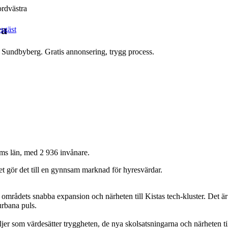
rdvästra
ra
esgäst
, Sundbyberg. Gratis annonsering, trygg process.
ms län, med 2 936 invånare.
et gör det till en gynnsam marknad för hyresvärdar.
 områdets snabba expansion och närheten till Kistas tech-kluster. Det är
urbana puls.
jer som värdesätter tryggheten, de nya skolsatsningarna och närheten ti