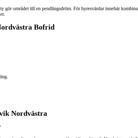
y gör området till en pendlingsdröm. För hyresvärdar innebär kombina
er.
Nordvästra Bofrid
ling.
svik Nordvästra
?