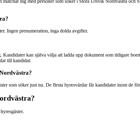
 och matchar dig med personer som söker i Stora Ursvik Nordvästra oc
tra?
ter. Ingen prenumeration, inga dolda avgifter.
. Kandidater kan själva välja att ladda upp dokument som tidigare boend
at till kandidat.
k Nordvästra?
ter som söker just nu. De flesta hyresvärdar får kandidater inom de för
Nordvästra?
hyresgäster.