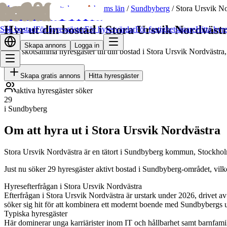
bofrid
bofrid
Hem
/
Hyr ut bostad
/
Stockholms län
/
Sundbyberg
/
Stora Ursvik No
Hyr ut din bostad i Stora Ursvik Nordväst
Sök bostad
För hyresgäster
För hyresvärdar
För fastighetsägare
Hitta hyr
Skapa annons
Logga in
Hitta skötsamma hyresgäster till din bostad i Stora Ursvik Nordvästra
Skapa gratis annons
Hitta hyresgäster
aktiva hyresgäster söker
29
i Sundbyberg
Om att hyra ut i Stora Ursvik Nordvästra
Stora Ursvik Nordvästra är en tätort i Sundbyberg kommun, Stockhol
Just nu söker 29 hyresgäster aktivt bostad i Sundbyberg-området, vilk
Hyresefterfrågan i Stora Ursvik Nordvästra
Efterfrågan i Stora Ursvik Nordvästra är urstark under 2026, drivet av
söker sig hit för att kombinera ett modernt boende med Sundbybergs 
Typiska hyresgäster
Här dominerar unga karriärister inom IT och hållbarhet samt barnfamil