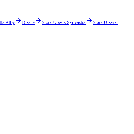
lla Alby
Rissne
Stora Ursvik Sydvästra
Stora Ursvik-