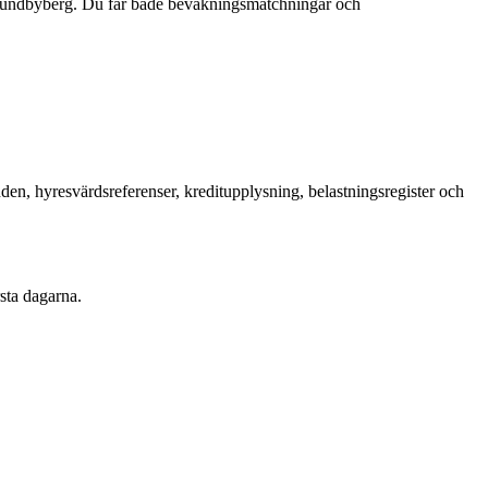
h Sundbyberg. Du får både bevakningsmatchningar och
en, hyresvärdsreferenser, kreditupplysning, belastningsregister och
sta dagarna.