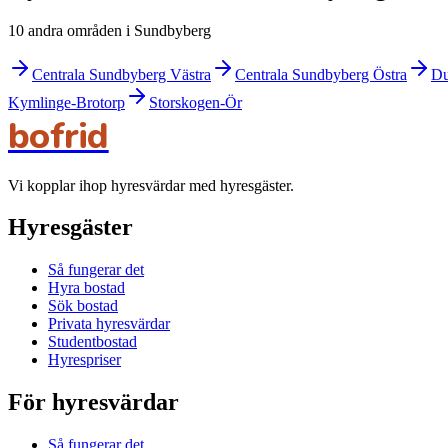
10 andra områden i Sundbyberg
Centrala Sundbyberg Västra
Centrala Sundbyberg Östra
Du
Kymlinge-Brotorp
Storskogen-Ör
bofrid
Vi kopplar ihop hyresvärdar med hyresgäster.
Hyresgäster
Så fungerar det
Hyra bostad
Sök bostad
Privata hyresvärdar
Studentbostad
Hyrespriser
För hyresvärdar
Så fungerar det