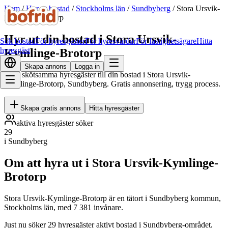
Hem
/
Hyr ut bostad
/
Stockholms län
/
Sundbyberg
/
Stora Ursvik-
Kymlinge-Brotorp
Hyr ut din bostad i Stora Ursvik-
Sök bostad
För hyresgäster
För hyresvärdar
För fastighetsägare
Hitta
hyresgäst
Kymlinge-Brotorp
Skapa annons
Logga in
Hitta skötsamma hyresgäster till din bostad i Stora Ursvik-
Kymlinge-Brotorp, Sundbyberg. Gratis annonsering, trygg process.
Skapa gratis annons
Hitta hyresgäster
aktiva hyresgäster söker
29
i Sundbyberg
Om att hyra ut i Stora Ursvik-Kymlinge-
Brotorp
Stora Ursvik-Kymlinge-Brotorp är en tätort i Sundbyberg kommun,
Stockholms län, med 7 381 invånare.
Just nu söker 29 hyresgäster aktivt bostad i Sundbyberg-området,