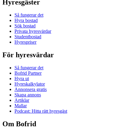
Hyresgäster
Så fungerar det
Hyra bostad
Sök bostad
Privata hyresvärdar
Studentbostad
Hyrespriser
För hyresvärdar
Så fungerar det
Bofrid Partner
Hyra ut
Hyreskalkylator
Annonsera gratis
Skapa annons
Artiklar
Mallar
Podcast: Hitta rätt hyresgäst
Om Bofrid