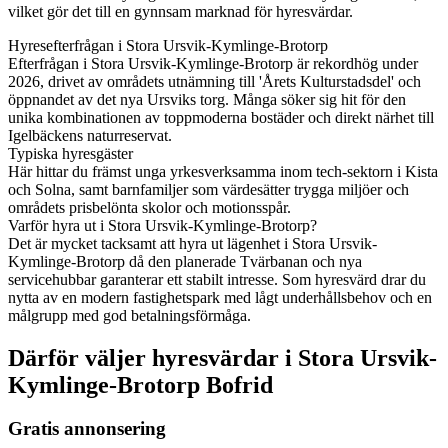
vilket gör det till en gynnsam marknad för hyresvärdar.
Hyresefterfrågan i Stora Ursvik-Kymlinge-Brotorp
Efterfrågan i Stora Ursvik-Kymlinge-Brotorp är rekordhög under
2026, drivet av områdets utnämning till 'Årets Kulturstadsdel' och
öppnandet av det nya Ursviks torg. Många söker sig hit för den
unika kombinationen av toppmoderna bostäder och direkt närhet till
Igelbäckens naturreservat.
Typiska hyresgäster
Här hittar du främst unga yrkesverksamma inom tech-sektorn i Kista
och Solna, samt barnfamiljer som värdesätter trygga miljöer och
områdets prisbelönta skolor och motionsspår.
Varför hyra ut i Stora Ursvik-Kymlinge-Brotorp?
Det är mycket tacksamt att hyra ut lägenhet i Stora Ursvik-
Kymlinge-Brotorp då den planerade Tvärbanan och nya
servicehubbar garanterar ett stabilt intresse. Som hyresvärd drar du
nytta av en modern fastighetspark med lågt underhållsbehov och en
målgrupp med god betalningsförmåga.
Därför väljer hyresvärdar i Stora Ursvik-
Kymlinge-Brotorp Bofrid
Gratis annonsering