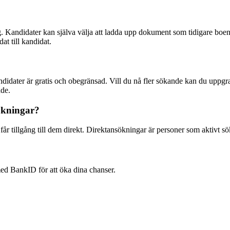
. Kandidater kan själva välja att ladda upp dokument som tidigare boend
at till kandidat.
andidater är gratis och obegränsad. Vill du nå fler sökande kan du upp
åde.
ökningar?
r tillgång till dem direkt. Direktansökningar är personer som aktivt sökt
med BankID för att öka dina chanser.