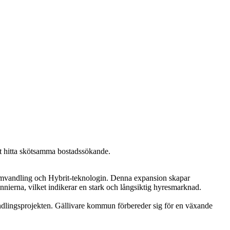
att hitta skötsamma bostadssökande.
s omvandling och Hybrit-teknologin. Denna expansion skapar
nierna, vilket indikerar en stark och långsiktig hyresmarknad.
ndlingsprojekten. Gällivare kommun förbereder sig för en växande