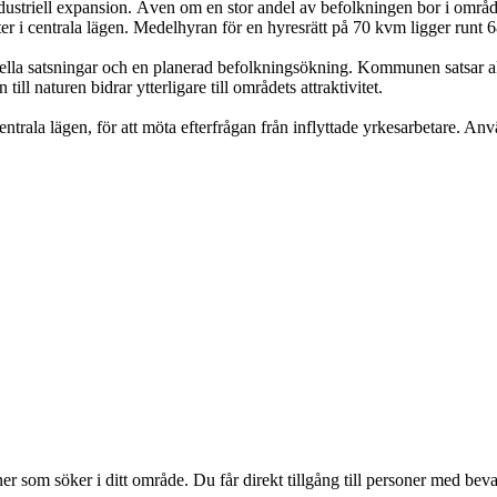
striell expansion. Även om en stor andel av befolkningen bor i områden
r i centrala lägen. Medelhyran för en hyresrätt på 70 kvm ligger runt 6
lla satsningar och en planerad befolkningsökning. Kommunen satsar aktiv
l naturen bidrar ytterligare till områdets attraktivitet.
ntrala lägen, för att möta efterfrågan från inflyttade yrkesarbetare. Anvä
 som söker i ditt område. Du får direkt tillgång till personer med bevak