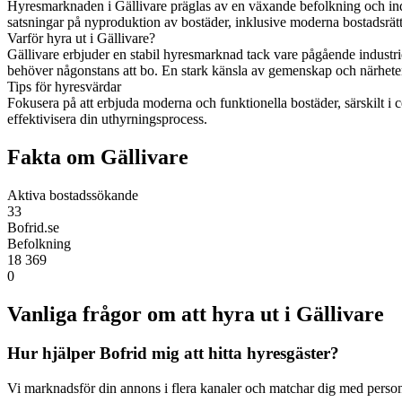
Hyresmarknaden i Gällivare präglas av en växande befolkning och indu
satsningar på nyproduktion av bostäder, inklusive moderna bostadsrätte
Varför hyra ut i Gällivare?
Gällivare erbjuder en stabil hyresmarknad tack vare pågående industrie
behöver någonstans att bo. En stark känsla av gemenskap och närheten til
Tips för hyresvärdar
Fokusera på att erbjuda moderna och funktionella bostäder, särskilt i ce
effektivisera din uthyrningsprocess.
Fakta om Gällivare
Aktiva bostadssökande
33
Bofrid.se
Befolkning
18 369
0
Vanliga frågor om att hyra ut i Gällivare
Hur hjälper Bofrid mig att hitta hyresgäster?
Vi marknadsför din annons i flera kanaler och matchar dig med personer