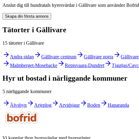
Anslut dig till hundratals hyresvärdar i Gällivare som använder Bofrid
Skapa din första annons
Tätorter i Gällivare
15 tätorter i Gällivare
Andra sidan
Gällivare centrum
Gällivare norra
Gällivare
Malmberget-Mosebacke
Repisvaara-Dundret
Tjautjas/Cavc
Hyr ut bostad i närliggande kommuner
5 närliggande kommuner
Älvsbyn
Arjeplog
Arvidsjaur
Boden
Haparanda
Vi kopplar ihop hyresvärdar med hyresgäster.