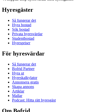
Hyresgäster
Så fungerar det
Hyra bostad
Sök bostad
Privata hyresvärdar
Studentbostad
Hyrespriser
För hyresvärdar
Så fungerar det
Bofrid Partner
Hyra ut
Hyreskalkylator
Annonsera gratis
Skapa annons
Artiklar
Mallar
Podcast: Hitta rätt hyresgäst
Om Bofrid