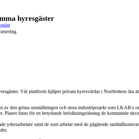
samma hyresgäster
esgäst
onsering.
yresgäster. Vår plattform hjälper privata hyresvärdar i Norrbottens län 
driven av den gröna omställningen och stora industriprojekt som LKAB:
äder. Planer finns för en betydande befolkningsökning de kommande decen
ttade yrkesarbetare samt de som arbetar med de pågående samhällsomva
der.