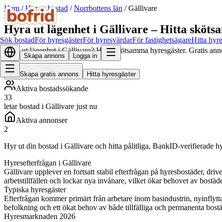
Hem
/
Hyr ut bostad
/
Norrbottens län
/
Gällivare
Hyra ut lägenhet i Gällivare – Hitta sköt
Sök bostad
För hyresgäster
För hyresvärdar
För fastighetsägare
Hitta hyr
Hyra ut lägenhet i Gällivare? Hitta skötsamma hyresgäster. Gratis ann
Skapa annons
Logga in
Skapa gratis annons
Hitta hyresgäster
Aktiva bostadssökande
33
letar bostad i Gällivare just nu
Aktiva annonser
2
Hyr ut din bostad i Gällivare och hitta pålitliga, BankID-verifierade h
Hyresefterfrågan i Gällivare
Gällivare upplever en fortsatt stabil efterfrågan på hyresbostäder, 
arbetstillfällen och lockar nya invånare, vilket ökar behovet av bost
Typiska hyresgäster
Efterfrågan kommer primärt från arbetare inom basindustrin, nyinfly
befolkning och ett ökat behov av både tillfälliga och permanenta bostä
Hyresmarknaden 2026