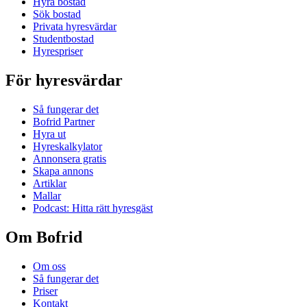
Hyra bostad
Sök bostad
Privata hyresvärdar
Studentbostad
Hyrespriser
För hyresvärdar
Så fungerar det
Bofrid Partner
Hyra ut
Hyreskalkylator
Annonsera gratis
Skapa annons
Artiklar
Mallar
Podcast: Hitta rätt hyresgäst
Om Bofrid
Om oss
Så fungerar det
Priser
Kontakt