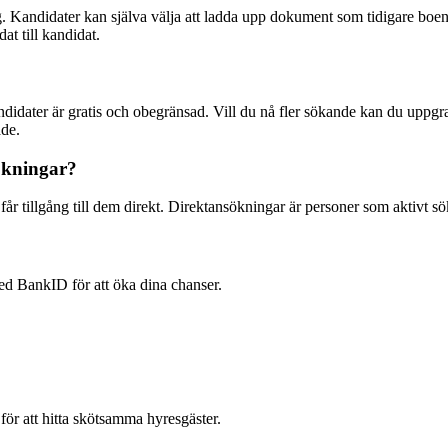
. Kandidater kan själva välja att ladda upp dokument som tidigare boend
at till kandidat.
andidater är gratis och obegränsad. Vill du nå fler sökande kan du upp
åde.
ökningar?
r tillgång till dem direkt. Direktansökningar är personer som aktivt sökt
med BankID för att öka dina chanser.
för att hitta skötsamma hyresgäster.