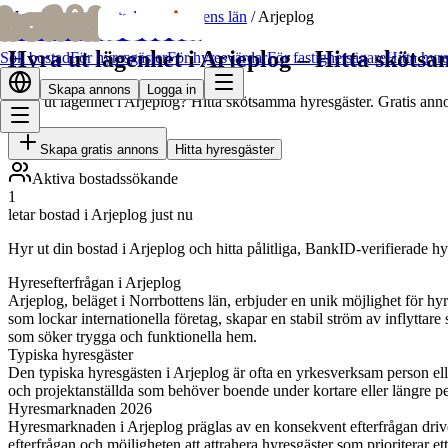
bofrid
bofrid
Hem
/
Hyr ut bostad
/
Norrbottens län
/
Arjeplog
Hyra ut lägenhet i Arjeplog – Hitta sköts
Sök bostad
För hyresgäster
För hyresvärdar
För fastighetsägare
Hitta hyr
Skapa annons
Logga in
Hyra ut lägenhet i Arjeplog? Hitta skötsamma hyresgäster. Gratis ann
Skapa gratis annons
Hitta hyresgäster
Aktiva bostadssökande
1
letar bostad i Arjeplog just nu
Hyr ut din bostad i Arjeplog och hitta pålitliga, BankID-verifierade h
Hyresefterfrågan i Arjeplog
Arjeplog, beläget i Norrbottens län, erbjuder en unik möjlighet för h
som lockar internationella företag, skapar en stabil ström av inflyttar
som söker trygga och funktionella hem.
Typiska hyresgäster
Den typiska hyresgästen i Arjeplog är ofta en yrkesverksam person elle
och projektanställda som behöver boende under kortare eller längre pe
Hyresmarknaden 2026
Hyresmarknaden i Arjeplog präglas av en konsekvent efterfrågan driven
efterfrågan och möjligheten att attrahera hyresgäster som prioriterar e