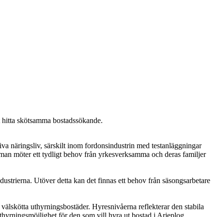
att hitta skötsamma bostadssökande.
iva näringsliv, särskilt inom fordonsindustrin med testanläggningar
tt man möter ett tydligt behov från yrkesverksamma och deras familjer
dustrierna. Utöver detta kan det finnas ett behov från säsongsarbetare
välskötta uthyrningsbostäder. Hyresnivåerna reflekterar den stabila
uthyrningsmöjlighet för den som vill hyra ut bostad i Arjeplog.