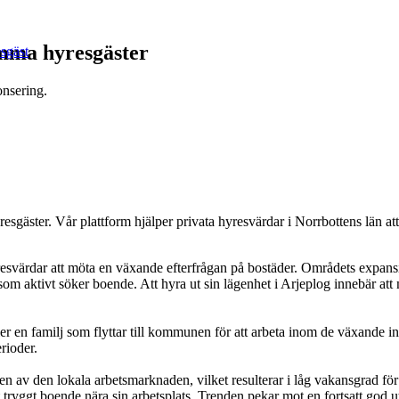
amma hyresgäster
esgäst
onsering.
yresgäster. Vår plattform hjälper privata hyresvärdar i Norrbottens län 
yresvärdar att möta en växande efterfrågan på bostäder. Områdets expans
e som aktivt söker boende. Att hyra ut sin lägenhet i Arjeplog innebär a
r en familj som flyttar till kommunen för att arbeta inom de växande in
rioder.
 av den lokala arbetsmarknaden, vilket resulterar i låg vakansgrad för 
tt tryggt boende nära sin arbetsplats. Trenden pekar mot en fortsatt god 