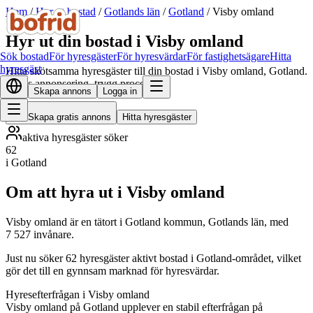
Hem
/
Hyr ut bostad
/
Gotlands län
/
Gotland
/
Visby omland
Hyr ut din bostad i Visby omland
Sök bostad
För hyresgäster
För hyresvärdar
För fastighetsägare
Hitta
hyresgäst
Hitta skötsamma hyresgäster till din bostad i Visby omland, Gotland.
Gratis annonsering, trygg process.
Skapa annons
Logga in
Skapa gratis annons
Hitta hyresgäster
aktiva hyresgäster söker
62
i Gotland
Om att hyra ut i Visby omland
Visby omland är en tätort i Gotland kommun, Gotlands län, med
7 527 invånare.
Just nu söker 62 hyresgäster aktivt bostad i Gotland-området, vilket
gör det till en gynnsam marknad för hyresvärdar.
Hyresefterfrågan i Visby omland
Visby omland på Gotland upplever en stabil efterfrågan på