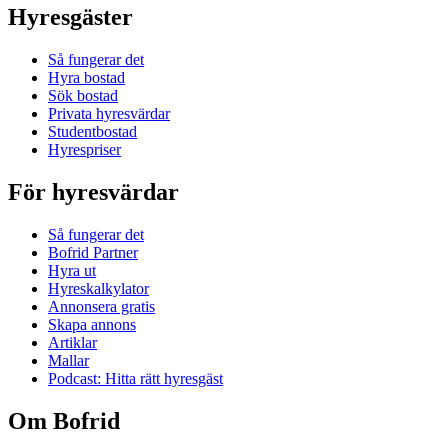
Hyresgäster
Så fungerar det
Hyra bostad
Sök bostad
Privata hyresvärdar
Studentbostad
Hyrespriser
För hyresvärdar
Så fungerar det
Bofrid Partner
Hyra ut
Hyreskalkylator
Annonsera gratis
Skapa annons
Artiklar
Mallar
Podcast: Hitta rätt hyresgäst
Om Bofrid