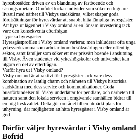
hyresbostäder, driven av en blandning av fastboende och
säsongsarbetare. Området lockar individer som söker en lugnare
livsstil med närhet till Visbys stadskärna, vilket skapar goda
förutsättningar för hyresvärdar att snabbt hitta lämpliga hyresgäster.
Att hyra ut lägenhet i Visby omland är en lönsam investering tack
vare den konsekventa efterfrågan.
Typiska hyresgäster
Hyresgästprofilen i Visby omland varierar, men inkluderar ofta unga
yrkesverksamma som arbetar inom besöksnäringen eller offentlig
sektor, samt familjer som söker ett mer prisvärt boende i anslutning
till Visby. Även studenter vid yrkeshögskolor och universitet kan
utgöra en del av efterfrågan.
Varför hyra ut i Visby omland?
Visby omland är attraktivt för hyresgäster tack vare dess
kombination av lantlig charm och närheten till Visbys historiska
stadskärna med dess service och kommunikationer. Goda
bussförbindelser till Visby underlättar för pendlare, och närheten till
naturen samt den lokala servicen i omgivande samhällen bidrar till
en hög livskvalitet. Detta gör området till en utmärkt plats för
uthyrning, där möjligheten att hitta hyresgäster i Visby omland är
god.
Därför väljer hyresvärdar i Visby omland
Bofrid