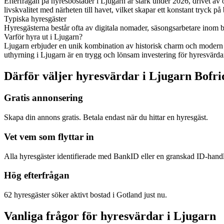
Efterfrågan på hyresbostäder i Ljugarn är stark under 2026, drivet av 
livskvalitet med närheten till havet, vilket skapar ett konstant tryck på
Typiska hyresgäster
Hyresgästerna består ofta av digitala nomader, säsongsarbetare inom b
Varför hyra ut i Ljugarn?
Ljugarn erbjuder en unik kombination av historisk charm och modern ser
uthyrning i Ljugarn är en trygg och lönsam investering för hyresvärda
Därför väljer hyresvärdar i Ljugarn Bofri
Gratis annonsering
Skapa din annons gratis. Betala endast när du hittar en hyresgäst.
Vet vem som flyttar in
Alla hyresgäster identifierade med BankID eller en granskad ID-hand
Hög efterfrågan
62 hyresgäster söker aktivt bostad i Gotland just nu.
Vanliga frågor för hyresvärdar i Ljugarn