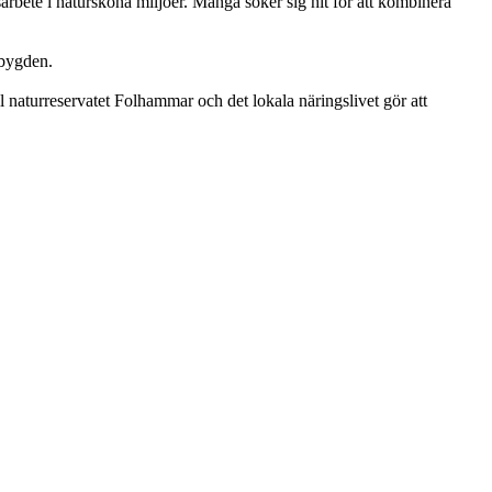
arbete i natursköna miljöer. Många söker sig hit för att kombinera
sbygden.
l naturreservatet Folhammar och det lokala näringslivet gör att