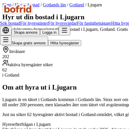
Hem
/
Hyr ut bostad
/
Gotlands län
/
Gotland
/
Ljugarn
Hyr ut din bostad i Ljugarn
Sök bostad
För hyresgäster
För hyresvärdar
För fastighetsägare
Hitta hyr
Hitta skötsamma hyresgäster till din bostad i Ljugarn, Gotland. Gratis
Skapa annons
Logga in
Skapa gratis annons
Hitta hyresgäster
Invånare
202
aktiva hyresgäster söker
62
i Gotland
Om att hyra ut i Ljugarn
Ljugarn är en tätort i Gotlands kommun i Gotlands län. Strax norr om 
till under 200 personer, men klassades åter som tätort vid avgränsning
Just nu söker 62 hyresgäster aktivt bostad i Gotland-området, vilket g
Hyresefterfrågan i Ljugarn