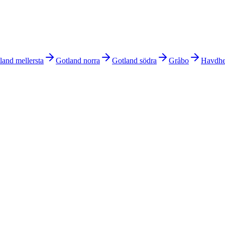
land mellersta
Gotland norra
Gotland södra
Gråbo
Havdh