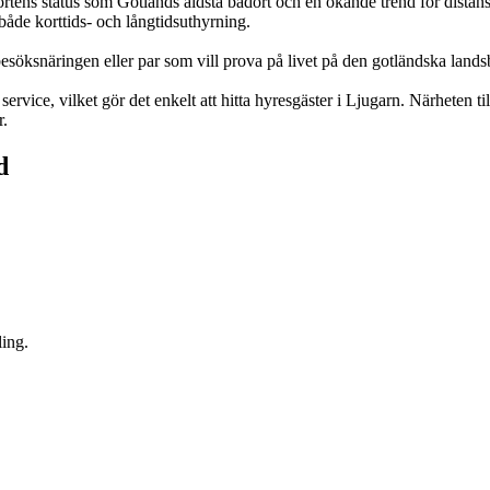
ortens status som Gotlands äldsta badort och en ökande trend för distans
 både korttids- och långtidsuthyrning.
esöksnäringen eller par som vill prova på livet på den gotländska land
vice, vilket gör det enkelt att hitta hyresgäster i Ljugarn. Närheten til
r.
d
ling.