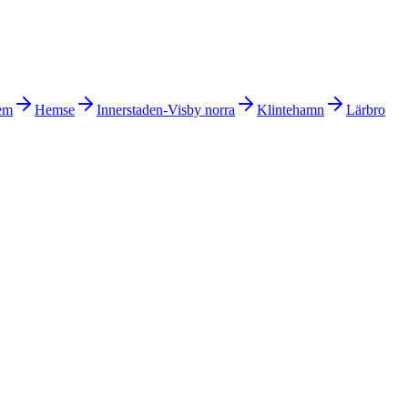
em
Hemse
Innerstaden-Visby norra
Klintehamn
Lärbro