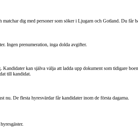
och matchar dig med personer som söker i Ljugarn och Gotland. Du får
ter. Ingen prenumeration, inga dolda avgifter.
. Kandidater kan själva välja att ladda upp dokument som tidigare boend
at till kandidat.
st nu. De flesta hyresvärdar får kandidater inom de första dagarna.
hyresgäster.