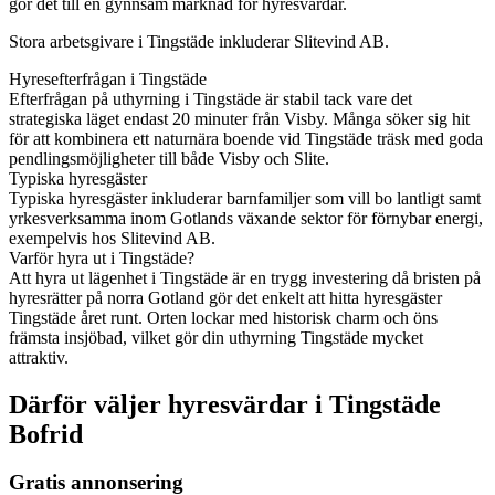
gör det till en gynnsam marknad för hyresvärdar.
Stora arbetsgivare i Tingstäde inkluderar Slitevind AB.
Hyresefterfrågan i Tingstäde
Efterfrågan på uthyrning i Tingstäde är stabil tack vare det
strategiska läget endast 20 minuter från Visby. Många söker sig hit
för att kombinera ett naturnära boende vid Tingstäde träsk med goda
pendlingsmöjligheter till både Visby och Slite.
Typiska hyresgäster
Typiska hyresgäster inkluderar barnfamiljer som vill bo lantligt samt
yrkesverksamma inom Gotlands växande sektor för förnybar energi,
exempelvis hos Slitevind AB.
Varför hyra ut i Tingstäde?
Att hyra ut lägenhet i Tingstäde är en trygg investering då bristen på
hyresrätter på norra Gotland gör det enkelt att hitta hyresgäster
Tingstäde året runt. Orten lockar med historisk charm och öns
främsta insjöbad, vilket gör din uthyrning Tingstäde mycket
attraktiv.
Därför väljer hyresvärdar i Tingstäde
Bofrid
Gratis annonsering