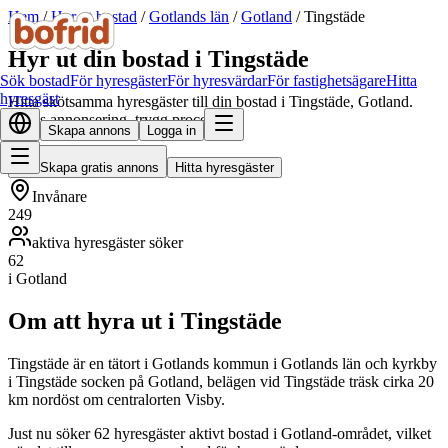
Hem
/
Hyr ut bostad
/
Gotlands län
/
Gotland
/
Tingstäde
Hyr ut din bostad i Tingstäde
Sök bostad
För hyresgäster
För hyresvärdar
För fastighetsägare
Hitta
hyresgäst
Hitta skötsamma hyresgäster till din bostad i Tingstäde, Gotland.
Gratis annonsering, trygg process.
Skapa annons
Logga in
Skapa gratis annons
Hitta hyresgäster
Invånare
249
aktiva hyresgäster söker
62
i Gotland
Om att hyra ut i Tingstäde
Tingstäde är en tätort i Gotlands kommun i Gotlands län och kyrkby
i Tingstäde socken på Gotland, belägen vid Tingstäde träsk cirka 20
km nordöst om centralorten Visby.
Just nu söker 62 hyresgäster aktivt bostad i Gotland-området, vilket