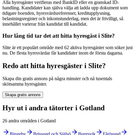
Alla hyresgäster verifieras med BankID eller en granskad ID-
handling. Kandidater kan själva välja att ladda upp dokument som
tidigare boenden, hyresvärdsreferenser, kreditupplysning,
belastningsregister och inkomstunderlag, men det är frivilligt, så
innehållet varierar från kandidat till kandidat.
Hur lång tid tar det att hitta hyresgäst i Slite?
Slite är ett populärt område med 62 aktiva hyresgäster som söker just
nu. De flesta hyresvärdar får kandidater inom de första dagarna.
Redo att hitta hyresgäster i Slite?
Skapa din gratis annons på några minuter och nå tusentals
skötsamma hyresgäster.
Skapa gratis annons
Hyr ut i andra tätorter i Gotland
26 andra områden i Gotland
Bingeby
Brissund och Själsö
Burgsvik
Fårösund