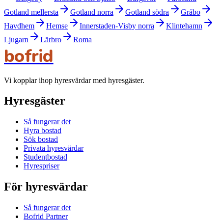
Gotland mellersta
Gotland norra
Gotland södra
Gråbo
Havdhem
Hemse
Innerstaden-Visby norra
Klintehamn
Ljugarn
Lärbro
Roma
bofrid
Vi kopplar ihop hyresvärdar med hyresgäster.
Hyresgäster
Så fungerar det
Hyra bostad
Sök bostad
Privata hyresvärdar
Studentbostad
Hyrespriser
För hyresvärdar
Så fungerar det
Bofrid Partner