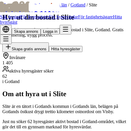
bofrid
bofrid
Hem
/
Hyr ut bostad
/
Gotlands län
/
Gotland
/
Slite
Hyr ut din bostad i Slite
Sök bostad
För hyresgäster
För hyresvärdar
För fastighetsägare
Hitta
hyresgäst
Hitta skötsamma hyresgäster till din bostad i Slite, Gotland. Gratis
Skapa annons
Logga in
annonsering, trygg process.
Skapa gratis annons
Hitta hyresgäster
Invånare
1 405
aktiva hyresgäster söker
62
i Gotland
Om att hyra ut i Slite
Slite är en tätort i Gotlands kommun i Gotlands län, belägen på
Gotlands östkust drygt trettio kilometer ostnordost om Visby.
Just nu söker 62 hyresgäster aktivt bostad i Gotland-området, vilket
gör det till en gynnsam marknad för hyresvärdar.