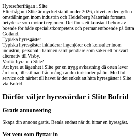
Hyresefterfrågan i Slite
Efterfrågan i Slite är mycket stabil under 2026, drivet av den gröna
omställningen inom industrin och Heidelberg Materials fortsatta
betydelse som motor i regionen. Det finns ett konstant behov av
boende för både specialistkompetens och permanentboende på östra
Gotland.
Typiska hyresgäster
Typiska hyresgäster inkluderar ingenjörer och konsulter inom
industrin, personal i hamnen samt pendlare som söker ett prisvärt
alternativ till Visby.
Varför hyra ut i Slite?
Att hyra ut lägenhet i Slite ger en trygg avkastning då orten lever
året om, till skillnad från många andra turistorter på ön. Med full
service och närhet till havet är det enkelt att hitta hyresgäster i Slite
via Bofrid.
Därför väljer hyresvärdar i Slite Bofrid
Gratis annonsering
Skapa din annons gratis. Betala endast när du hittar en hyresgäst.
Vet vem som flyttar in