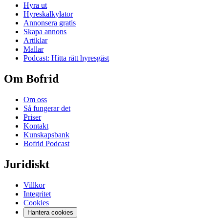
Hyra ut
Hyreskalkylator
Annonsera gratis
Skapa annons
Artiklar
Mallar
Podcast: Hitta rätt hyresgäst
Om Bofrid
Om oss
Så fungerar det
Priser
Kontakt
Kunskapsbank
Bofrid Podcast
Juridiskt
Villkor
Integritet
Cookies
Hantera cookies