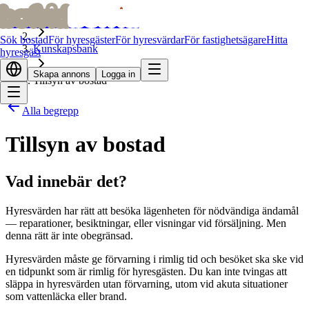
bofrid
bofrid
Hem
Sök bostad
För hyresgäster
För hyresvärdar
För fastighetsägare
Hitta
Kunskapsbank
hyresgäst
Skapa annons
Logga in
Tillsyn av bostad
Alla begrepp
Tillsyn av bostad
Vad innebär det?
Hyresvärden har rätt att besöka lägenheten för nödvändiga ändamål
— reparationer, besiktningar, eller visningar vid försäljning. Men
denna rätt är inte obegränsad.
Hyresvärden måste ge förvarning i rimlig tid och besöket ska ske vid
en tidpunkt som är rimlig för hyresgästen. Du kan inte tvingas att
släppa in hyresvärden utan förvarning, utom vid akuta situationer
som vattenläcka eller brand.