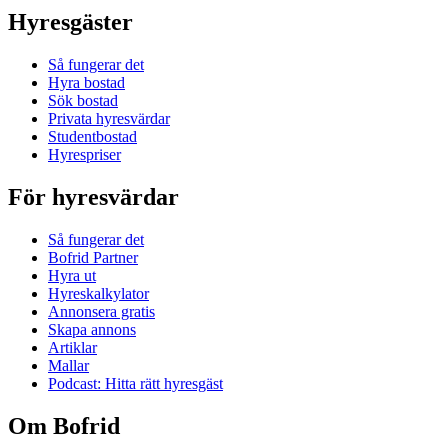
Hyresgäster
Så fungerar det
Hyra bostad
Sök bostad
Privata hyresvärdar
Studentbostad
Hyrespriser
För hyresvärdar
Så fungerar det
Bofrid Partner
Hyra ut
Hyreskalkylator
Annonsera gratis
Skapa annons
Artiklar
Mallar
Podcast: Hitta rätt hyresgäst
Om Bofrid