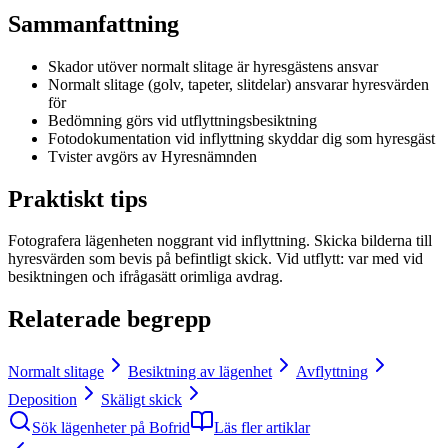
Sammanfattning
Skador utöver normalt slitage är hyresgästens ansvar
Normalt slitage (golv, tapeter, slitdelar) ansvarar hyresvärden
för
Bedömning görs vid utflyttningsbesiktning
Fotodokumentation vid inflyttning skyddar dig som hyresgäst
Tvister avgörs av Hyresnämnden
Praktiskt tips
Fotografera lägenheten noggrant vid inflyttning. Skicka bilderna till
hyresvärden som bevis på befintligt skick. Vid utflytt: var med vid
besiktningen och ifrågasätt orimliga avdrag.
Relaterade begrepp
Normalt slitage
Besiktning av lägenhet
Avflyttning
Deposition
Skäligt skick
Sök lägenheter på Bofrid
Läs fler artiklar