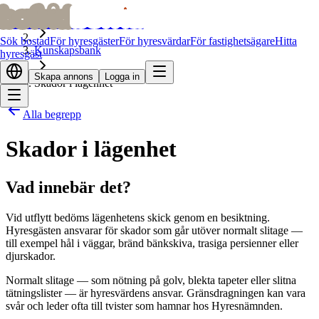
bofrid
bofrid
Hem
Sök bostad
För hyresgäster
För hyresvärdar
För fastighetsägare
Hitta
Kunskapsbank
hyresgäst
Skapa annons
Logga in
Skador i lägenhet
Alla begrepp
Skador i lägenhet
Vad innebär det?
Vid utflytt bedöms lägenhetens skick genom en besiktning.
Hyresgästen ansvarar för skador som går utöver normalt slitage —
till exempel hål i väggar, bränd bänkskiva, trasiga persienner eller
djurskador.
Normalt slitage — som nötning på golv, blekta tapeter eller slitna
tätningslister — är hyresvärdens ansvar. Gränsdragningen kan vara
svår och leder ofta till tvister som hamnar hos Hyresnämnden.