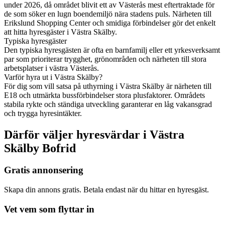
under 2026, då området blivit ett av Västerås mest eftertraktade för
de som söker en lugn boendemiljö nära stadens puls. Närheten till
Erikslund Shopping Center och smidiga förbindelser gör det enkelt
att hitta hyresgäster i Västra Skälby.
Typiska hyresgäster
Den typiska hyresgästen är ofta en barnfamilj eller ett yrkesverksamt
par som prioriterar trygghet, grönområden och närheten till stora
arbetsplatser i västra Västerås.
Varför hyra ut i Västra Skälby?
För dig som vill satsa på uthyrning i Västra Skälby är närheten till
E18 och utmärkta bussförbindelser stora plusfaktorer. Områdets
stabila rykte och ständiga utveckling garanterar en låg vakansgrad
och trygga hyresintäkter.
Därför väljer hyresvärdar i Västra
Skälby Bofrid
Gratis annonsering
Skapa din annons gratis. Betala endast när du hittar en hyresgäst.
Vet vem som flyttar in