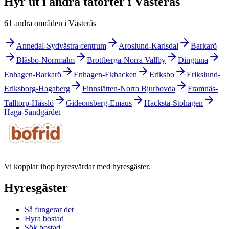
Hyr ut i andra tätorter i Västerås
61 andra områden i Västerås
Annedal-Sydvästra centrum
Aroslund-Karlsdal
Barkarö
Blåsbo-Norrmalm
Brottberga-Norra Vallby
Dingtuna
Enhagen-Barkarö
Enhagen-Ekbacken
Eriksbo
Erikslund-
Eriksborg-Hagaberg
Finnslätten-Norra Bjurhovda
Framnäs-
Talltorp-Hässlö
Gideonsberg-Emaus
Hacksta-Stohagen
Haga-Sandgärdet
Vi kopplar ihop hyresvärdar med hyresgäster.
Hyresgäster
Så fungerar det
Hyra bostad
Sök bostad