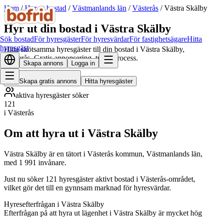
Hem
/
Hyr ut bostad
/
Västmanlands län
/
Västerås
/
Västra Skälby
Hyr ut din bostad i Västra Skälby
Sök bostad
För hyresgäster
För hyresvärdar
För fastighetsägare
Hitta
hyresgäst
Hitta skötsamma hyresgäster till din bostad i Västra Skälby,
Västerås. Gratis annonsering, trygg process.
Skapa annons
Logga in
Skapa gratis annons
Hitta hyresgäster
aktiva hyresgäster söker
121
i Västerås
Om att hyra ut i Västra Skälby
Västra Skälby är en tätort i Västerås kommun, Västmanlands län,
med 1 991 invånare.
Just nu söker 121 hyresgäster aktivt bostad i Västerås-området,
vilket gör det till en gynnsam marknad för hyresvärdar.
Hyresefterfrågan i Västra Skälby
Efterfrågan på att hyra ut lägenhet i Västra Skälby är mycket hög