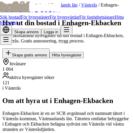
bofrid
bofrid
Hem
/
Hyr ut bostad
/
Västmanlands län
/
Västerås
/
Enhagen-
Ekbacken
Sök bostad
För hyresgäster
För hyresvärdar
För fastighetsägare
Hitta
Hyr ut din bostad i Enhagen-Ekbacken
hyresgäst
Skapa annons
Logga in
Hitta skötsamma hyresgäster till din bostad i Enhagen-Ekbacken,
Västerås. Gratis annonsering, trygg process.
Skapa gratis annons
Hitta hyresgäster
Invånare
1 064
aktiva hyresgäster söker
121
i Västerås
Om att hyra ut i Enhagen-Ekbacken
Enhagen-Ekbacken är en av SCB avgränsad och namnsatt tätort i
Västerås kommun, Västmanlands län. Tätorten omfattar bebyggelse
i Enhagen och Ekbacken belägna sydväst om Västerås vid västra
stranden av Västeråsfjärden.