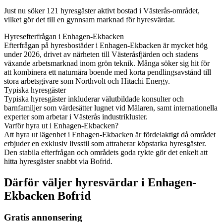
Just nu söker 121 hyresgäster aktivt bostad i Västerås-området,
vilket gör det till en gynnsam marknad för hyresvärdar.
Hyresefterfrågan i Enhagen-Ekbacken
Efterfrågan på hyresbostäder i Enhagen-Ekbacken är mycket hög
under 2026, drivet av närheten till Västeråsfjärden och stadens
växande arbetsmarknad inom grön teknik. Många söker sig hit för
att kombinera ett naturnära boende med korta pendlingsavstånd till
stora arbetsgivare som Northvolt och Hitachi Energy.
Typiska hyresgäster
Typiska hyresgäster inkluderar välutbildade konsulter och
barnfamiljer som värdesätter lugnet vid Mälaren, samt internationella
experter som arbetar i Västerås industrikluster.
Varför hyra ut i Enhagen-Ekbacken?
Att hyra ut lägenhet i Enhagen-Ekbacken är fördelaktigt då området
erbjuder en exklusiv livsstil som attraherar köpstarka hyresgäster.
Den stabila efterfrågan och områdets goda rykte gör det enkelt att
hitta hyresgäster snabbt via Bofrid.
Därför väljer hyresvärdar i Enhagen-
Ekbacken Bofrid
Gratis annonsering