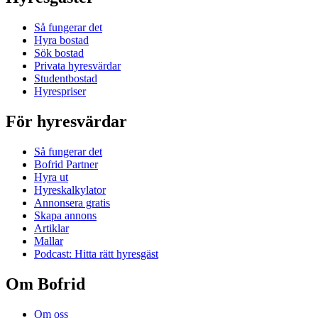
Så fungerar det
Hyra bostad
Sök bostad
Privata hyresvärdar
Studentbostad
Hyrespriser
För hyresvärdar
Så fungerar det
Bofrid Partner
Hyra ut
Hyreskalkylator
Annonsera gratis
Skapa annons
Artiklar
Mallar
Podcast: Hitta rätt hyresgäst
Om Bofrid
Om oss