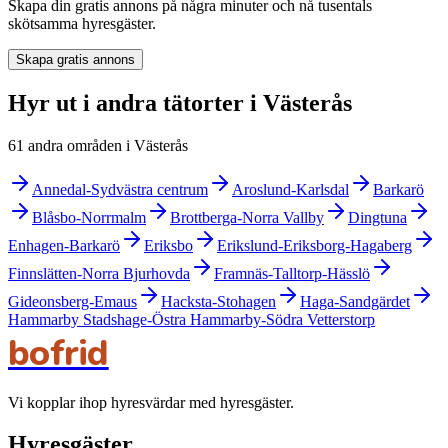
Skapa din gratis annons på några minuter och nå tusentals
skötsamma hyresgäster.
Skapa gratis annons
Hyr ut i andra tätorter i Västerås
61 andra områden i Västerås
Annedal-Sydvästra centrum
Aroslund-Karlsdal
Barkarö
Blåsbo-Norrmalm
Brottberga-Norra Vallby
Dingtuna
Enhagen-Barkarö
Eriksbo
Erikslund-Eriksborg-Hagaberg
Finnslätten-Norra Bjurhovda
Framnäs-Talltorp-Hässlö
Gideonsberg-Emaus
Hacksta-Stohagen
Haga-Sandgärdet
Hammarby Stadshage-Östra Hammarby-Södra Vetterstorp
bofrid
Vi kopplar ihop hyresvärdar med hyresgäster.
Hyresgäster