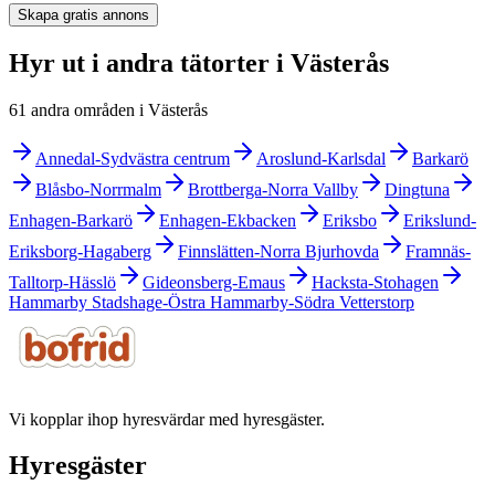
Skapa gratis annons
Hyr ut i andra tätorter i Västerås
61 andra områden i Västerås
Annedal-Sydvästra centrum
Aroslund-Karlsdal
Barkarö
Blåsbo-Norrmalm
Brottberga-Norra Vallby
Dingtuna
Enhagen-Barkarö
Enhagen-Ekbacken
Eriksbo
Erikslund-
Eriksborg-Hagaberg
Finnslätten-Norra Bjurhovda
Framnäs-
Talltorp-Hässlö
Gideonsberg-Emaus
Hacksta-Stohagen
Hammarby Stadshage-Östra Hammarby-Södra Vetterstorp
Vi kopplar ihop hyresvärdar med hyresgäster.
Hyresgäster