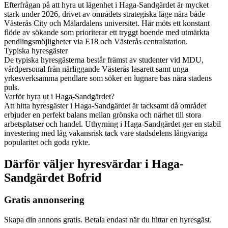
Efterfrågan på att hyra ut lägenhet i Haga-Sandgärdet är mycket
stark under 2026, drivet av områdets strategiska läge nära både
Västerås City och Mälardalens universitet. Här möts ett konstant
flöde av sökande som prioriterar ett tryggt boende med utmärkta
pendlingsmöjligheter via E18 och Västerås centralstation.
Typiska hyresgäster
De typiska hyresgästerna består främst av studenter vid MDU,
vårdpersonal från närliggande Västerås lasarett samt unga
yrkesverksamma pendlare som söker en lugnare bas nära stadens
puls.
Varför hyra ut i Haga-Sandgärdet?
Att hitta hyresgäster i Haga-Sandgärdet är tacksamt då området
erbjuder en perfekt balans mellan grönska och närhet till stora
arbetsplatser och handel. Uthyrning i Haga-Sandgärdet ger en stabil
investering med låg vakansrisk tack vare stadsdelens långvariga
popularitet och goda rykte.
Därför väljer hyresvärdar i Haga-
Sandgärdet Bofrid
Gratis annonsering
Skapa din annons gratis. Betala endast när du hittar en hyresgäst.