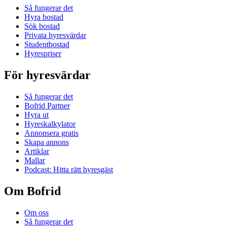
Så fungerar det
Hyra bostad
Sök bostad
Privata hyresvärdar
Studentbostad
Hyrespriser
För hyresvärdar
Så fungerar det
Bofrid Partner
Hyra ut
Hyreskalkylator
Annonsera gratis
Skapa annons
Artiklar
Mallar
Podcast: Hitta rätt hyresgäst
Om Bofrid
Om oss
Så fungerar det