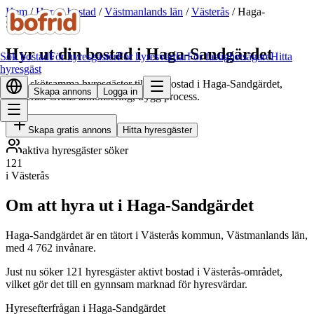
Hem
/
Hyr ut bostad
/
Västmanlands län
/
Västerås
/
Haga-
Sandgärdet
Hyr ut din bostad i Haga-Sandgärdet
Sök bostad
För hyresgäster
För hyresvärdar
För fastighetsägare
Hitta
hyresgäst
Hitta skötsamma hyresgäster till din bostad i Haga-Sandgärdet,
Skapa annons
Logga in
Västerås. Gratis annonsering, trygg process.
Skapa gratis annons
Hitta hyresgäster
aktiva hyresgäster söker
121
i Västerås
Om att hyra ut i Haga-Sandgärdet
Haga-Sandgärdet är en tätort i Västerås kommun, Västmanlands län,
med 4 762 invånare.
Just nu söker 121 hyresgäster aktivt bostad i Västerås-området,
vilket gör det till en gynnsam marknad för hyresvärdar.
Hyresefterfrågan i Haga-Sandgärdet