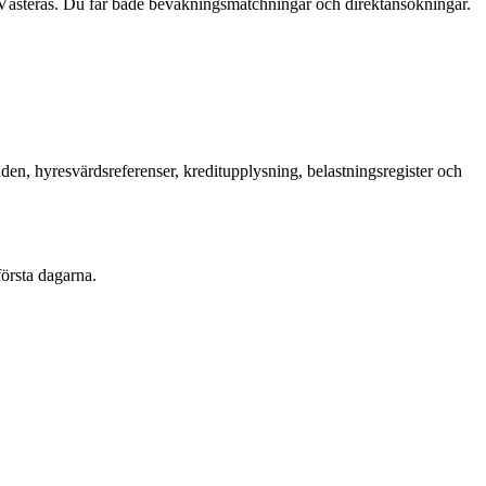
 Västerås. Du får både bevakningsmatchningar och direktansökningar.
en, hyresvärdsreferenser, kreditupplysning, belastningsregister och
första dagarna.