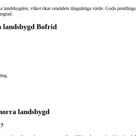
kla landsbygden, vilket ökar områdets långsiktiga värde. Goda pendling
nsgrad.
a landsbygd Bofrid
ling.
 norra landsbygd
d?