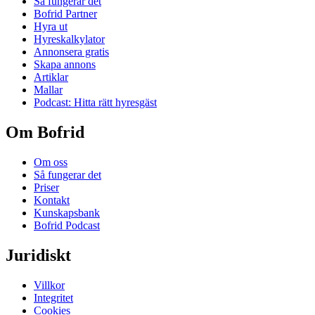
Så fungerar det
Bofrid Partner
Hyra ut
Hyreskalkylator
Annonsera gratis
Skapa annons
Artiklar
Mallar
Podcast: Hitta rätt hyresgäst
Om Bofrid
Om oss
Så fungerar det
Priser
Kontakt
Kunskapsbank
Bofrid Podcast
Juridiskt
Villkor
Integritet
Cookies