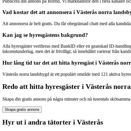
Publicera din annons på Bofrid. Vi marknadsför den i flera kanaler 
Vad kostar det att annonsera i Västerås norra lands
Att annonsera är helt gratis. Du får obegränsad chatt med alla kandida
Kan jag se hyresgästens bakgrund?
Alla hyresgäster verifieras med BankID eller en granskad ID-handling
inkomstunderlag, men det är frivilligt, så innehållet varierar från kandid
Hur lång tid tar det att hitta hyresgäst i Västerås no
Västerås norra landsbygd är ett populärt område med 121 aktiva hyresg
Redo att hitta hyresgäster i Västerås norr
Skapa din gratis annons på några minuter och nå tusentals skötsamma 
Skapa gratis annons
Hyr ut i andra tätorter i Västerås