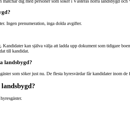
och matchar dig med personer som söker i Västerås norra landsbygd och
bygd?
ter. Ingen prenumeration, inga dolda avgifter.
. Kandidater kan själva välja att ladda upp dokument som tidigare boend
at till kandidat.
rra landsbygd?
äster som söker just nu. De flesta hyresvärdar får kandidater inom de 
a landsbygd?
hyresgäster.