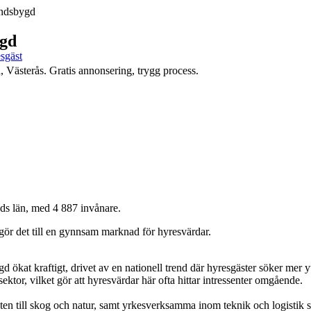
andsbygd
ygd
esgäst
, Västerås. Gratis annonsering, trygg process.
ds län, med 4 887 invånare.
 gör det till en gynnsam marknad för hyresvärdar.
 ökat kraftigt, drivet av en nationell trend där hyresgäster söker mer yt
ktor, vilket gör att hyresvärdar här ofta hittar intressenter omgående.
en till skog och natur, samt yrkesverksamma inom teknik och logistik so