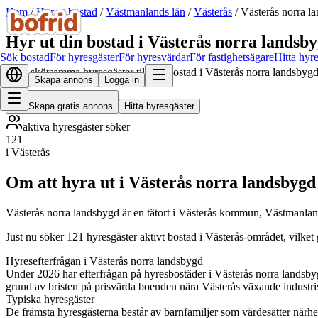
Hem
/
Hyr ut bostad
/
Västmanlands län
/
Västerås
/
Västerås norra l
Hyr ut din bostad i Västerås norra landsb
Sök bostad
För hyresgäster
För hyresvärdar
För fastighetsägare
Hitta hyr
Hitta skötsamma hyresgäster till din bostad i Västerås norra landsbygd
Skapa annons
Logga in
Skapa gratis annons
Hitta hyresgäster
aktiva hyresgäster söker
121
i Västerås
Om att hyra ut i Västerås norra landsbygd
Västerås norra landsbygd är en tätort i Västerås kommun, Västmanlan
Just nu söker 121 hyresgäster aktivt bostad i Västerås-området, vilket
Hyresefterfrågan i Västerås norra landsbygd
Under 2026 har efterfrågan på hyresbostäder i Västerås norra landsbygd
grund av bristen på prisvärda boenden nära Västerås växande industrise
Typiska hyresgäster
De främsta hyresgästerna består av barnfamiljer som värdesätter närhet