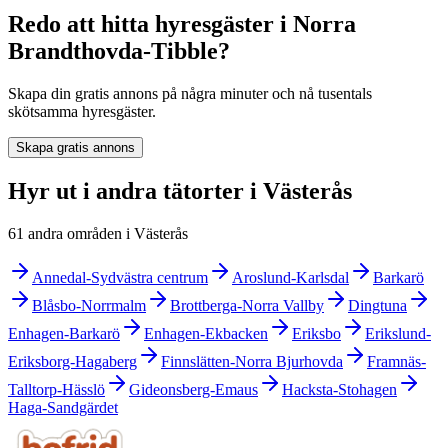
Redo att hitta hyresgäster i Norra
Brandthovda-Tibble?
Skapa din gratis annons på några minuter och nå tusentals
skötsamma hyresgäster.
Skapa gratis annons
Hyr ut i andra tätorter i Västerås
61 andra områden i Västerås
Annedal-Sydvästra centrum
Aroslund-Karlsdal
Barkarö
Blåsbo-Norrmalm
Brottberga-Norra Vallby
Dingtuna
Enhagen-Barkarö
Enhagen-Ekbacken
Eriksbo
Erikslund-
Eriksborg-Hagaberg
Finnslätten-Norra Bjurhovda
Framnäs-
Talltorp-Hässlö
Gideonsberg-Emaus
Hacksta-Stohagen
Haga-Sandgärdet