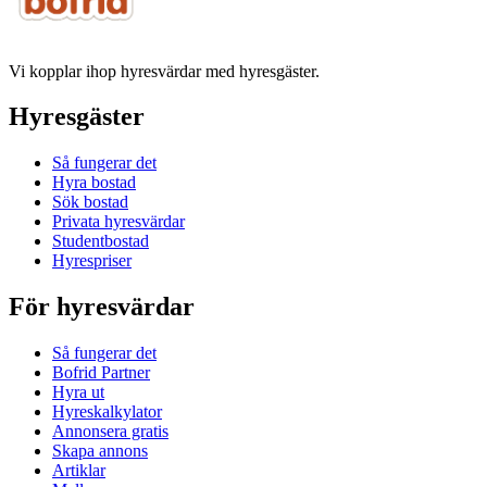
Vi kopplar ihop hyresvärdar med hyresgäster.
Hyresgäster
Så fungerar det
Hyra bostad
Sök bostad
Privata hyresvärdar
Studentbostad
Hyrespriser
För hyresvärdar
Så fungerar det
Bofrid Partner
Hyra ut
Hyreskalkylator
Annonsera gratis
Skapa annons
Artiklar