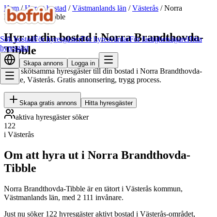
Hem
/
Hyr ut bostad
/
Västmanlands län
/
Västerås
/
Norra
Brandthovda-Tibble
Hyr ut din bostad i Norra Brandthovda-
Sök bostad
För hyresgäster
För hyresvärdar
För fastighetsägare
Hitta
hyresgäst
Tibble
Skapa annons
Logga in
Hitta skötsamma hyresgäster till din bostad i Norra Brandthovda-
Tibble, Västerås. Gratis annonsering, trygg process.
Skapa gratis annons
Hitta hyresgäster
aktiva hyresgäster söker
122
i Västerås
Om att hyra ut i Norra Brandthovda-
Tibble
Norra Brandthovda-Tibble är en tätort i Västerås kommun,
Västmanlands län, med 2 111 invånare.
Just nu söker 122 hyresgäster aktivt bostad i Västerås-området,