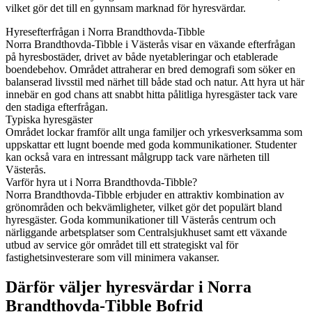
vilket gör det till en gynnsam marknad för hyresvärdar.
Hyresefterfrågan i Norra Brandthovda-Tibble
Norra Brandthovda-Tibble i Västerås visar en växande efterfrågan
på hyresbostäder, drivet av både nyetableringar och etablerade
boendebehov. Området attraherar en bred demografi som söker en
balanserad livsstil med närhet till både stad och natur. Att hyra ut här
innebär en god chans att snabbt hitta pålitliga hyresgäster tack vare
den stadiga efterfrågan.
Typiska hyresgäster
Området lockar framför allt unga familjer och yrkesverksamma som
uppskattar ett lugnt boende med goda kommunikationer. Studenter
kan också vara en intressant målgrupp tack vare närheten till
Västerås.
Varför hyra ut i Norra Brandthovda-Tibble?
Norra Brandthovda-Tibble erbjuder en attraktiv kombination av
grönområden och bekvämligheter, vilket gör det populärt bland
hyresgäster. Goda kommunikationer till Västerås centrum och
närliggande arbetsplatser som Centralsjukhuset samt ett växande
utbud av service gör området till ett strategiskt val för
fastighetsinvesterare som vill minimera vakanser.
Därför väljer hyresvärdar i Norra
Brandthovda-Tibble Bofrid