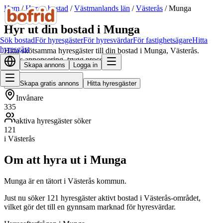
Hem
/
Hyr ut bostad
/
Västmanlands län
/
Västerås
/
Munga
Hyr ut din bostad i Munga
Sök bostad
För hyresgäster
För hyresvärdar
För fastighetsägare
Hitta
hyresgäst
Hitta skötsamma hyresgäster till din bostad i Munga, Västerås.
Gratis annonsering, trygg process.
Skapa annons
Logga in
Skapa gratis annons
Hitta hyresgäster
Invånare
335
aktiva hyresgäster söker
121
i Västerås
Om att hyra ut i Munga
Munga är en tätort i Västerås kommun.
Just nu söker 121 hyresgäster aktivt bostad i Västerås-området,
vilket gör det till en gynnsam marknad för hyresvärdar.