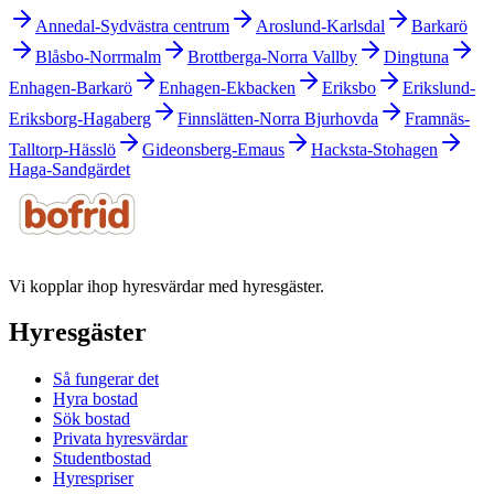
Annedal-Sydvästra centrum
Aroslund-Karlsdal
Barkarö
Blåsbo-Norrmalm
Brottberga-Norra Vallby
Dingtuna
Enhagen-Barkarö
Enhagen-Ekbacken
Eriksbo
Erikslund-
Eriksborg-Hagaberg
Finnslätten-Norra Bjurhovda
Framnäs-
Talltorp-Hässlö
Gideonsberg-Emaus
Hacksta-Stohagen
Haga-Sandgärdet
Vi kopplar ihop hyresvärdar med hyresgäster.
Hyresgäster
Så fungerar det
Hyra bostad
Sök bostad
Privata hyresvärdar
Studentbostad
Hyrespriser