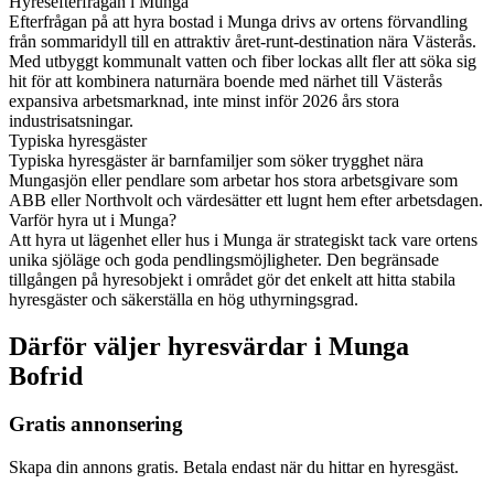
Hyresefterfrågan i Munga
Efterfrågan på att hyra bostad i Munga drivs av ortens förvandling
från sommaridyll till en attraktiv året-runt-destination nära Västerås.
Med utbyggt kommunalt vatten och fiber lockas allt fler att söka sig
hit för att kombinera naturnära boende med närhet till Västerås
expansiva arbetsmarknad, inte minst inför 2026 års stora
industrisatsningar.
Typiska hyresgäster
Typiska hyresgäster är barnfamiljer som söker trygghet nära
Mungasjön eller pendlare som arbetar hos stora arbetsgivare som
ABB eller Northvolt och värdesätter ett lugnt hem efter arbetsdagen.
Varför hyra ut i Munga?
Att hyra ut lägenhet eller hus i Munga är strategiskt tack vare ortens
unika sjöläge och goda pendlingsmöjligheter. Den begränsade
tillgången på hyresobjekt i området gör det enkelt att hitta stabila
hyresgäster och säkerställa en hög uthyrningsgrad.
Därför väljer hyresvärdar i Munga
Bofrid
Gratis annonsering
Skapa din annons gratis. Betala endast när du hittar en hyresgäst.