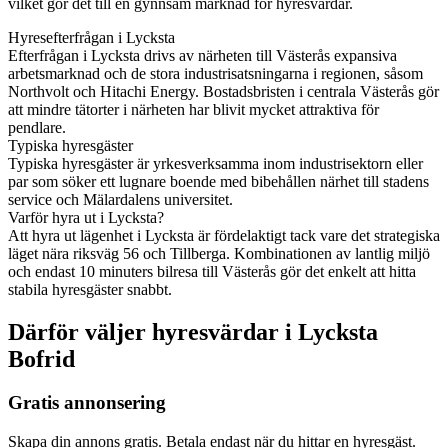
vilket gör det till en gynnsam marknad för hyresvärdar.
Hyresefterfrågan i Lycksta
Efterfrågan i Lycksta drivs av närheten till Västerås expansiva
arbetsmarknad och de stora industrisatsningarna i regionen, såsom
Northvolt och Hitachi Energy. Bostadsbristen i centrala Västerås gör
att mindre tätorter i närheten har blivit mycket attraktiva för
pendlare.
Typiska hyresgäster
Typiska hyresgäster är yrkesverksamma inom industrisektorn eller
par som söker ett lugnare boende med bibehållen närhet till stadens
service och Mälardalens universitet.
Varför hyra ut i Lycksta?
Att hyra ut lägenhet i Lycksta är fördelaktigt tack vare det strategiska
läget nära riksväg 56 och Tillberga. Kombinationen av lantlig miljö
och endast 10 minuters bilresa till Västerås gör det enkelt att hitta
stabila hyresgäster snabbt.
Därför väljer hyresvärdar i Lycksta
Bofrid
Gratis annonsering
Skapa din annons gratis. Betala endast när du hittar en hyresgäst.