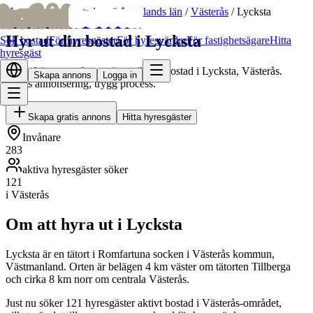
bofrid
bofrid
Hem
/
Hyr ut bostad
/
Västmanlands län
/
Västerås
/
Lycksta
Hyr ut din bostad i Lycksta
Sök bostad
För hyresgäster
För hyresvärdar
För fastighetsägare
Hitta
hyresgäst
Hitta skötsamma hyresgäster till din bostad i Lycksta, Västerås.
Skapa annons
Logga in
Gratis annonsering, trygg process.
Skapa gratis annons
Hitta hyresgäster
Invånare
283
aktiva hyresgäster söker
121
i Västerås
Om att hyra ut i Lycksta
Lycksta är en tätort i Romfartuna socken i Västerås kommun,
Västmanland. Orten är belägen 4 km väster om tätorten Tillberga
och cirka 8 km norr om centrala Västerås.
Just nu söker 121 hyresgäster aktivt bostad i Västerås-området,