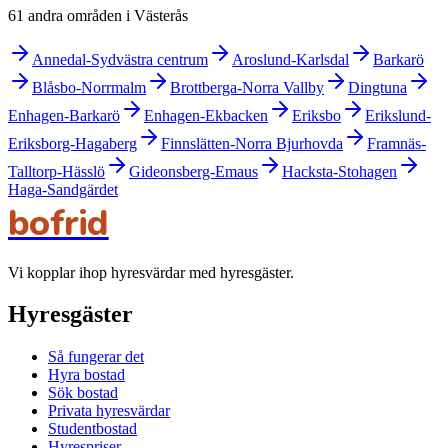
61 andra områden i Västerås
Annedal-Sydvästra centrum
Aroslund-Karlsdal
Barkarö
Blåsbo-Norrmalm
Brottberga-Norra Vallby
Dingtuna
Enhagen-Barkarö
Enhagen-Ekbacken
Eriksbo
Erikslund-
Eriksborg-Hagaberg
Finnslätten-Norra Bjurhovda
Framnäs-
Talltorp-Hässlö
Gideonsberg-Emaus
Hacksta-Stohagen
Haga-Sandgärdet
bofrid
Vi kopplar ihop hyresvärdar med hyresgäster.
Hyresgäster
Så fungerar det
Hyra bostad
Sök bostad
Privata hyresvärdar
Studentbostad
Hyrespriser