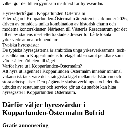
vilket gör det till en gynnsam marknad för hyresvärdar.
Hyresefterfrågan i Kopparlunden-Östermalm
Efterfrågan i Kopparlunden-Östermalm är extremt stark under 2026,
driven av områdets unika kombination av historisk charm och
moderna kontorskluster. Närheten till Västerås Resecentrum gör det
till en av stadens mest eftertraktade adresser för både lokala
yrkesverksamma och pendlare.
Typiska hyresgäster
De typiska hyresgästerna är ambitiösa unga yrkesverksamma, tech-
anställda inom Kopparlundens företagshubbar samt pendlare som
värdesätter närheten till tåget.
Varför hyra ut i Kopparlunden-Östermalm?
Att hyra ut lägenhet i Kopparlunden-Östermalm innebär minimal
vakansrisk tack vare det strategiska läget mellan stadskärnan och
stora arbetsplatser. Den pågående stadsutvecklingen och det rika
utbudet av restauranger och service gör att du snabbt kan hitta
hyresgäster i Kopparlunden-Östermalm.
Därför väljer hyresvärdar i
Kopparlunden-Östermalm Bofrid
Gratis annonsering