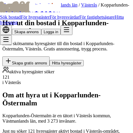
bofrid
bofrid
Hem
/
Hyr ut bostad
/
Västmanlands län
/
Västerås
/
Kopparlunden-
Östermalm
Sök bostad
För hyresgäster
För hyresvärdar
För fastighetsägare
Hitta
Hyr ut din bostad i Kopparlunden-
hyresgäst
Östermalm
Skapa annons
Logga in
Hitta skötsamma hyresgäster till din bostad i Kopparlunden-
Östermalm, Västerås. Gratis annonsering, trygg process.
Skapa gratis annons
Hitta hyresgäster
aktiva hyresgäster söker
121
i Västerås
Om att hyra ut i Kopparlunden-
Östermalm
Kopparlunden-Östermalm är en tätort i Västerås kommun,
Västmanlands län, med 3 273 invånare.
Just nu söker 121 hyresgäster aktivt bostad i Västerås-området,