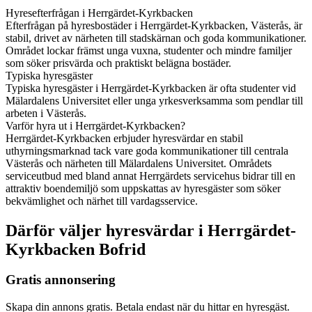
Hyresefterfrågan i Herrgärdet-Kyrkbacken
Efterfrågan på hyresbostäder i Herrgärdet-Kyrkbacken, Västerås, är
stabil, drivet av närheten till stadskärnan och goda kommunikationer.
Området lockar främst unga vuxna, studenter och mindre familjer
som söker prisvärda och praktiskt belägna bostäder.
Typiska hyresgäster
Typiska hyresgäster i Herrgärdet-Kyrkbacken är ofta studenter vid
Mälardalens Universitet eller unga yrkesverksamma som pendlar till
arbeten i Västerås.
Varför hyra ut i Herrgärdet-Kyrkbacken?
Herrgärdet-Kyrkbacken erbjuder hyresvärdar en stabil
uthyrningsmarknad tack vare goda kommunikationer till centrala
Västerås och närheten till Mälardalens Universitet. Områdets
serviceutbud med bland annat Herrgärdets servicehus bidrar till en
attraktiv boendemiljö som uppskattas av hyresgäster som söker
bekvämlighet och närhet till vardagsservice.
Därför väljer hyresvärdar i Herrgärdet-
Kyrkbacken Bofrid
Gratis annonsering
Skapa din annons gratis. Betala endast när du hittar en hyresgäst.