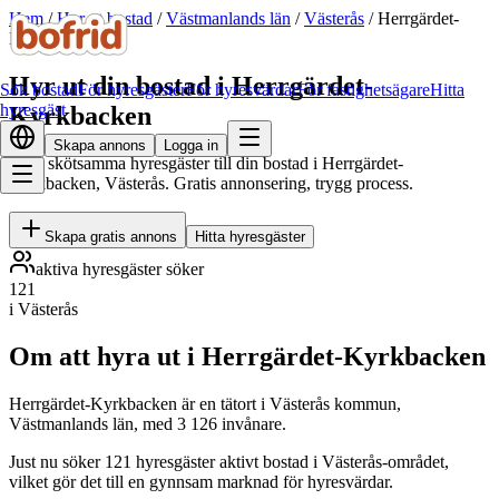
Hem
/
Hyr ut bostad
/
Västmanlands län
/
Västerås
/
Herrgärdet-
Kyrkbacken
Hyr ut din bostad i Herrgärdet-
Sök bostad
För hyresgäster
För hyresvärdar
För fastighetsägare
Hitta
hyresgäst
Kyrkbacken
Skapa annons
Logga in
Hitta skötsamma hyresgäster till din bostad i Herrgärdet-
Kyrkbacken, Västerås. Gratis annonsering, trygg process.
Skapa gratis annons
Hitta hyresgäster
aktiva hyresgäster söker
121
i Västerås
Om att hyra ut i Herrgärdet-Kyrkbacken
Herrgärdet-Kyrkbacken är en tätort i Västerås kommun,
Västmanlands län, med 3 126 invånare.
Just nu söker 121 hyresgäster aktivt bostad i Västerås-området,
vilket gör det till en gynnsam marknad för hyresvärdar.