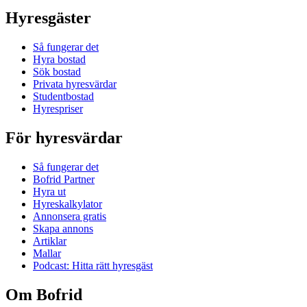
Hyresgäster
Så fungerar det
Hyra bostad
Sök bostad
Privata hyresvärdar
Studentbostad
Hyrespriser
För hyresvärdar
Så fungerar det
Bofrid Partner
Hyra ut
Hyreskalkylator
Annonsera gratis
Skapa annons
Artiklar
Mallar
Podcast: Hitta rätt hyresgäst
Om Bofrid