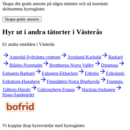
Skapa din gratis annons på några minuter och nå tusentals
skötsamma hyresgäster.
Skapa gratis annons
Hyr ut i andra tätorter i Västerås
61 andra områden i Västerås
Annedal-Sydvästra centrum
Aroslund-Karlsdal
Barkarö
Blåsbo-Norrmalm
Brottberga-Norra Vallby
Dingtuna
Enhagen-Barkarö
Enhagen-Ekbacken
Eriksbo
Erikslund-
Eriksborg-Hagaberg
Finnslätten-Norra Bjurhovda
Framnäs-
Talltorp-Hässlö
Gideonsberg-Emaus
Hacksta-Stohagen
Haga-Sandgärdet
Vi kopplar ihop hyresvärdar med hyresgäster.